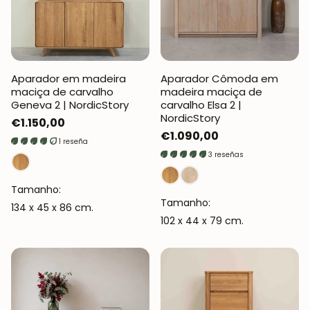
Aparador em madeira
Aparador Cômoda em
maciça de carvalho
madeira maciça de
Geneva 2 | NordicStory
carvalho Elsa 2 |
NordicStory
Preço
€1.150,00
Preço
€1.090,00
normal
1 reseña
normal
3 reseñas
Tamanho:
Tamanho:
134 x 45 x 86 cm.
102 x 44 x 79 cm.