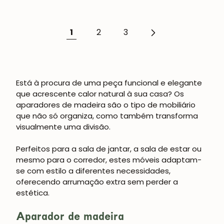
1
2
3
JUNTE-SE À NOSSA
COMUNIDADE
Obtém 5% de desconto.
Novidades e vantagens para subscritores.
Está à procura de uma peça funcional e elegante
que acrescente calor natural à sua casa? Os
aparadores de madeira são o tipo de mobiliário
que não só organiza, como também transforma
visualmente uma divisão.
Subscrever-me
Perfeitos para a sala de jantar, a sala de estar ou
mesmo para o corredor, estes móveis adaptam-
se com estilo a diferentes necessidades,
oferecendo arrumação extra sem perder a
estética.
Aparador de madeira