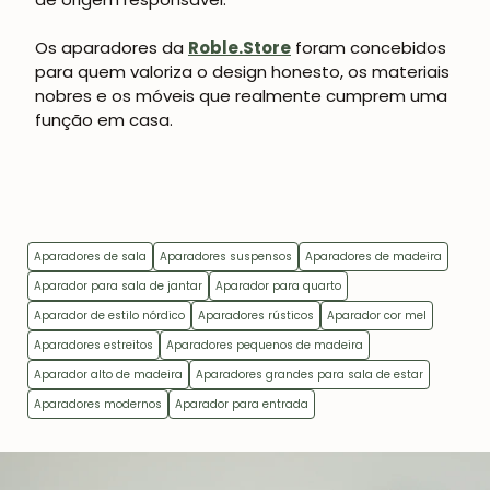
Os aparadores da
Roble.Store
foram concebidos
para quem valoriza o design honesto, os materiais
nobres e os móveis que realmente cumprem uma
função em casa.
Aparadores de sala
Aparadores suspensos
Aparadores de madeira
Aparador para sala de jantar
Aparador para quarto
Aparador de estilo nórdico
Aparadores rústicos
Aparador cor mel
Aparadores estreitos
Aparadores pequenos de madeira
Aparador alto de madeira
Aparadores grandes para sala de estar
Aparadores modernos
Aparador para entrada