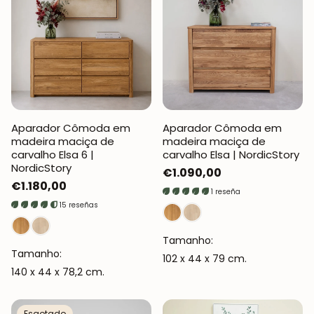
Aparador Cômoda em
Aparador Cômoda em
madeira maciça de
madeira maciça de
carvalho Elsa 6 |
carvalho Elsa | NordicStory
NordicStory
Preço
€1.090,00
Preço
€1.180,00
normal
1 reseña
normal
15 reseñas
Tamanho:
Tamanho:
102 x 44 x 79 cm.
140 x 44 x 78,2 cm.
Esgotado