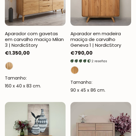
Aparador com gavetas
Aparador em madeira
em carvalho maciço Milan
maciça de carvalho
3 | NordicStory
Geneva 1 | NordicStory
Preço
€1.350,00
Preço
€790,00
normal
normal
2 reseñas
Tamanho:
Tamanho:
160 x 40 x 83 cm.
90 x 45 x 86 cm.