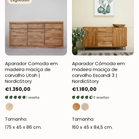
Aparador Comoda em
Aparador Cômoda em
madeira maciça de
madeira maciça de
carvalho Utah |
carvalho Escandi 3 |
NordicStory
NordicStory
Preço
€1.350,00
Preço
€1.180,00
normal
normal
1 reseña
11 reseñas
Tamanho:
Tamanho:
175 x 45 x 86 cm.
160 x 45 x 84,5 cm.