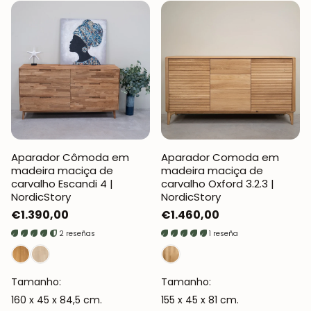
Aparador Cômoda em
Aparador Comoda em
madeira maciça de
madeira maciça de
carvalho Escandi 4 |
carvalho Oxford 3.2.3 |
NordicStory
NordicStory
Preço
€1.390,00
Preço
€1.460,00
normal
normal
2 reseñas
1 reseña
Tamanho:
Tamanho:
160 x 45 x 84,5 cm.
155 x 45 x 81 cm.