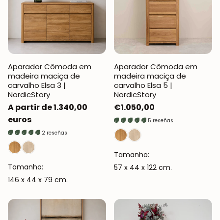
Aparador Cômoda em
Aparador Cômoda em
madeira maciça de
madeira maciça de
carvalho Elsa 3 |
carvalho Elsa 5 |
NordicStory
NordicStory
Preço
A partir de 1.340,00
Preço
€1.050,00
normal
euros
normal
5 reseñas
2 reseñas
Tamanho:
Tamanho:
57 x 44 x 122 cm.
146 x 44 x 79 cm.