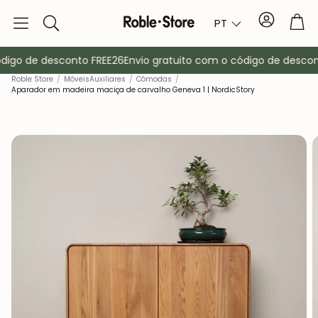
Conta
Tro
PT
Pesquisa
igo de desconto FREE26
Envio gratuito com o código de descont
Rob
le Store
/
Móveis
Aux
ili
ares
/
Cómodas
/
Aparador em madeira maciça de carvalho Geneva 1 | NordicStory
Aparadores
Consola
ma
Armários
Mesas de cab
Bengaleiros
Mobiliário au