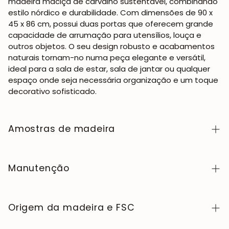
madeira maciça de carvalho sustentável, combinando
estilo nórdico e durabilidade. Com dimensões de 90 x
45 x 86 cm, possui duas portas que oferecem grande
capacidade de arrumação para utensílios, louça e
outros objetos. O seu design robusto e acabamentos
naturais tornam-no numa peça elegante e versátil,
ideal para a sala de estar, sala de jantar ou qualquer
espaço onde seja necessária organização e um toque
decorativo sofisticado.
Amostras de madeira
Para adquirir amostras de cores de madeira da
coleção NordicStory, clique
aqui
.
Manutenção
A madeira maciça é um material natural e vivo,
apreciado pelo seu caráter autêntico e pela sua
Origem da madeira e FSC
beleza que evolui com o tempo. Para a manter em
perfeito estado, limpe a superfície com um pano