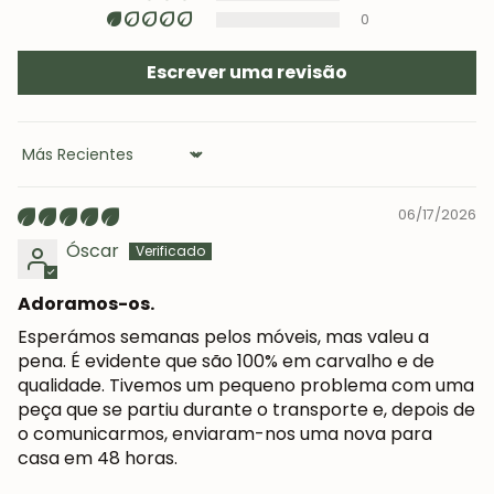
0
Escrever uma revisão
Sort by
06/17/2026
Óscar
Adoramos-os.
JUNTE-SE À NOSSA
Esperámos semanas pelos móveis, mas valeu a
COMUNIDADE
pena. É evidente que são 100% em carvalho e de
qualidade. Tivemos um pequeno problema com uma
Obtém 5% de desconto.
peça que se partiu durante o transporte e, depois de
Novidades e vantagens para subscritores.
o comunicarmos, enviaram-nos uma nova para
casa em 48 horas.