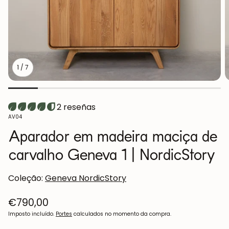
1
/
7
2 reseñas
SKU:
AV04
Aparador em madeira maciça de
carvalho Geneva 1 | NordicStory
Coleção:
Geneva NordicStory
Preço
€790,00
normal
Imposto incluído.
Portes
calculados no momento da compra.