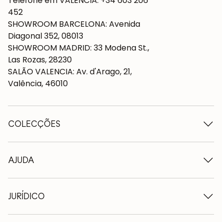
Telefone em VALÊNCIA: +34 603 206
452
SHOWROOM BARCELONA: Avenida
Diagonal 352, 08013
SHOWROOM MADRID: 33 Modena St.,
Las Rozas, 28230
SALÃO VALENCIA: Av. d'Arago, 21,
Valência, 46010
COLECÇÕES
Mesas de madeira
Mesas de jantar
AJUDA
Tabelas extensíveis
Cadeiras de madeira
Quem somos nós
Móveis para televisão em madeira
Termos e condições
JURÍDICO
Cómodas de madeira
Condições de entrega
Aparadores em madeira
Profissionais
Formas de pagamento