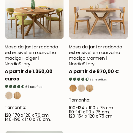
Mesa de jantar redonda
Mesa de jantar redonda
extensível em carvalho
extensível em carvalho
maciço Holger |
maciço Carmen |
NordicStory
NordicStory
Preço
A partir de 1.350,00
Preço
A partir de 870,00 €
normal
euros
normal
22 reseñas
64 reseñas
Tamanho:
Tamanho:
100-134 x 100 x 75 cm.
110-141 x 110 x 75 cm.
120-170 x 120 x 76 cm.
120-154 x 120 x 75 cm.
140-190 x 140 x 76 cm.