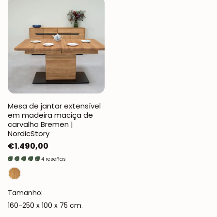
Mesa de jantar extensível
em madeira maciça de
carvalho Bremen |
NordicStory
Preço
€1.490,00
normal
4 reseñas
Tamanho:
160-250 x 100 x 75 cm.