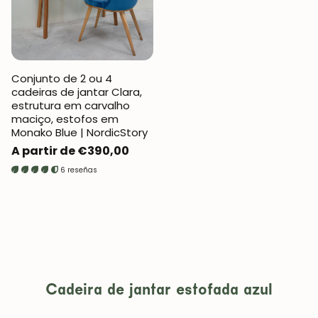
Conjunto de 2 ou 4
cadeiras de jantar Clara,
estrutura em carvalho
maciço, estofos em
Monako Blue | NordicStory
Preço
A partir de €390,00
normal
6 reseñas
Cadeira de jantar estofada azul