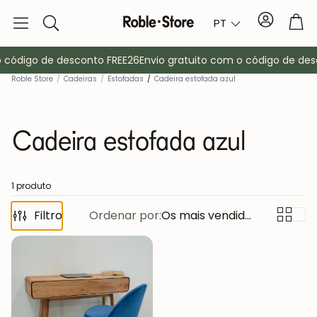
Conta
Tro
PT
Pesquisa
 código de desconto FREE26
Envio gratuito com o código de des
Roble Store
/
Cadeiras
/
Estofadas
/
Cadeira estofada azul
Cadeira estofada azul
1 produto
Filtro
Ordenar por:
Aparadores
Os mais vendidos
Consola
ma
Armários
Mesas de cab
Bengaleiros
Mobiliário au