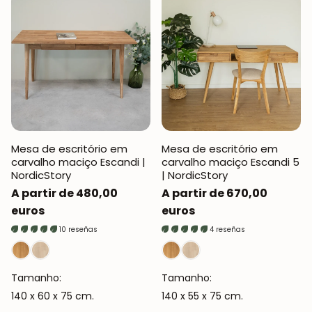
Mesa de escritório em
Mesa de escritório em
carvalho maciço Escandi |
carvalho maciço Escandi 5
NordicStory
| NordicStory
Preço
A partir de 480,00
Preço
A partir de 670,00
normal
euros
normal
euros
10 reseñas
4 reseñas
Tamanho:
Tamanho:
140 x 60 x 75 cm.
140 x 55 x 75 cm.