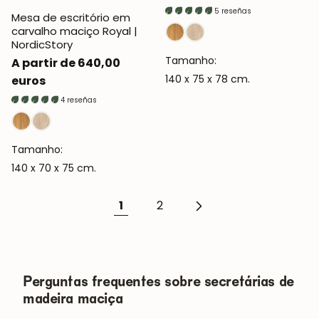
COMUNIDADE
normal
5 reseñas
Mesa de escritório em
carvalho maciço Royal |
Obtém 5% de desconto.
NordicStory
Novidades e vantagens para subscritores.
Tamanho:
Preço
A partir de 640,00
140 x 75 x 78 cm.
normal
euros
4 reseñas
Subscrever-me
Tamanho:
140 x 70 x 75 cm.
1
2
Perguntas frequentes sobre secretárias de
madeira maciça