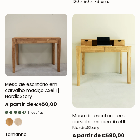
120 x 50 x 79 cm.
Mesa de escritório em
carvalho maciço Axel I |
NordicStory
Preço
A partir de €450,00
normal
15 reseñas
Mesa de escritório em
carvalho maciço Axel II |
NordicStory
Tamanho:
Preço
A partir de €590,00