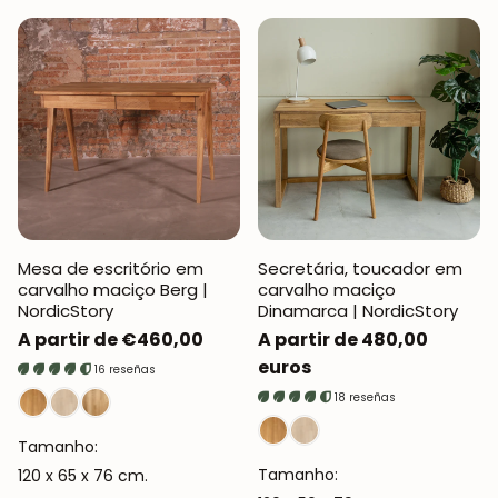
Mesa de escritório em
Secretária, toucador em
carvalho maciço Berg |
carvalho maciço
NordicStory
Dinamarca | NordicStory
Preço
A partir de €460,00
Preço
A partir de 480,00
normal
normal
euros
16 reseñas
18 reseñas
Tamanho:
Tamanho:
120 x 65 x 76 cm.