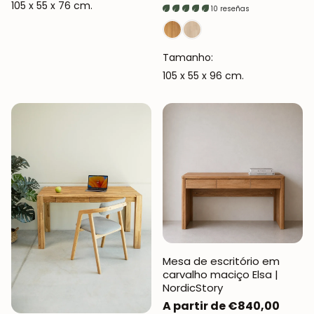
105 x 55 x 76 cm.
normal
10 reseñas
Tamanho:
105 x 55 x 96 cm.
Mesa de escritório em
carvalho maciço Elsa |
NordicStory
JUNTE-SE À NOSSA
Preço
A partir de €840,00