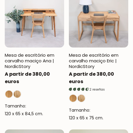
Mesa de escritório em
Mesa de escritório em
carvalho maciço Ana |
carvalho maciço Eric |
NordicStory
NordicStory
Preço
A partir de 380,00
Preço
A partir de 380,00
normal
euros
normal
euros
2 reseñas
Tamanho:
Tamanho:
120 x 65 x 84,5 cm.
120 x 65 x 75 cm.