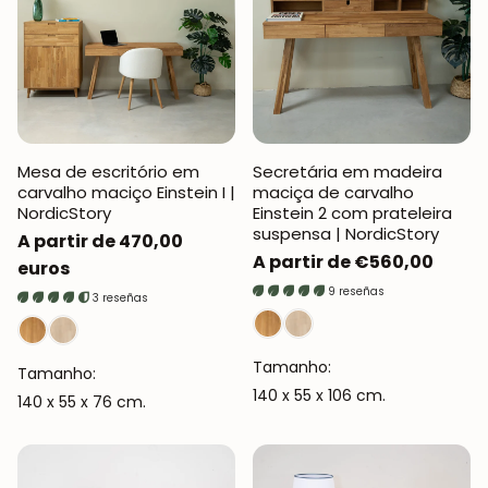
Mesa de escritório em
Secretária em madeira
carvalho maciço Einstein I |
maciça de carvalho
NordicStory
Einstein 2 com prateleira
suspensa | NordicStory
Preço
A partir de 470,00
Preço
A partir de €560,00
normal
euros
normal
9 reseñas
3 reseñas
Tamanho:
Tamanho:
140 x 55 x 106 cm.
140 x 55 x 76 cm.