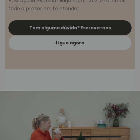
Passa pela Avenida Diagonal, n.º 352, e teremos
todo o prazer em te atender.
Tem alguma dúvida? Escreva-nos
Ligue agora