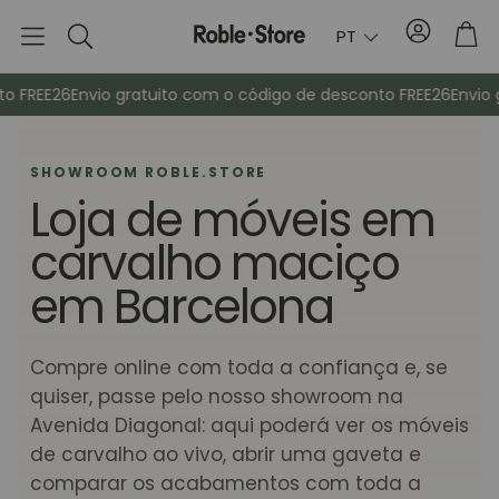
Conta
Tro
PT
Pesquisa
EE26
Envio gratuito com o código de desconto FREE26
Envio grat
SHOWROOM ROBLE.STORE
Loja de móveis em
carvalho maciço
em Barcelona
Aparadores
Consola
Compre online com toda a confiança e, se
quiser, passe pelo nosso showroom na
ma
Armários
Mesas de cab
Avenida Diagonal: aqui poderá ver os móveis
de carvalho ao vivo, abrir uma gaveta e
Bengaleiros
Mobiliário au
comparar os acabamentos com toda a