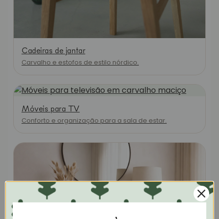
Cadeiras de jantar
Carvalho e estofos de estilo nórdico.
Móveis para TV
Conforto e organização para a sala de estar.