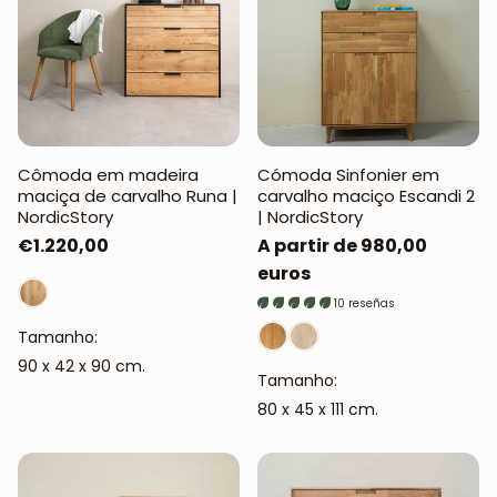
Cômoda em madeira
Cómoda Sinfonier em
maciça de carvalho Runa |
carvalho maciço Escandi 2
NordicStory
| NordicStory
Preço
€1.220,00
Preço
A partir de 980,00
normal
normal
euros
10 reseñas
Tamanho:
90 x 42 x 90 cm.
Tamanho:
80 x 45 x 111 cm.