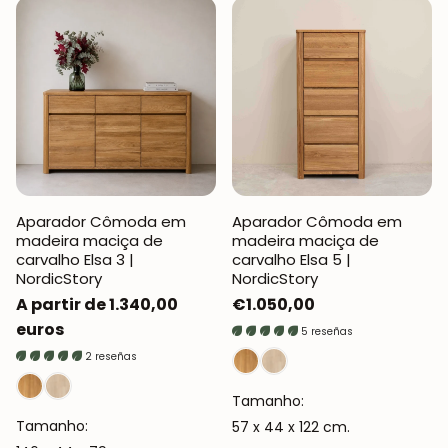
Aparador Cômoda em
Aparador Cômoda em
madeira maciça de
madeira maciça de
carvalho Elsa 3 |
carvalho Elsa 5 |
NordicStory
NordicStory
Preço
A partir de 1.340,00
Preço
€1.050,00
normal
euros
normal
5 reseñas
2 reseñas
Tamanho:
Tamanho:
57 x 44 x 122 cm.