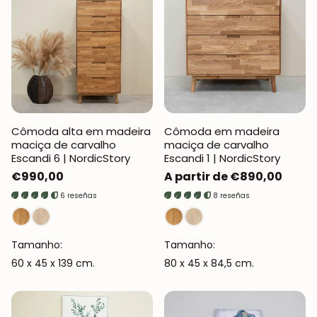
Cômoda alta em madeira
Cômoda em madeira
maciça de carvalho
maciça de carvalho
Escandi 6 | NordicStory
Escandi 1 | NordicStory
Preço
€990,00
Preço
A partir de €890,00
normal
normal
6 reseñas
8 reseñas
Tamanho:
Tamanho:
60 x 45 x 139 cm.
80 x 45 x 84,5 cm.