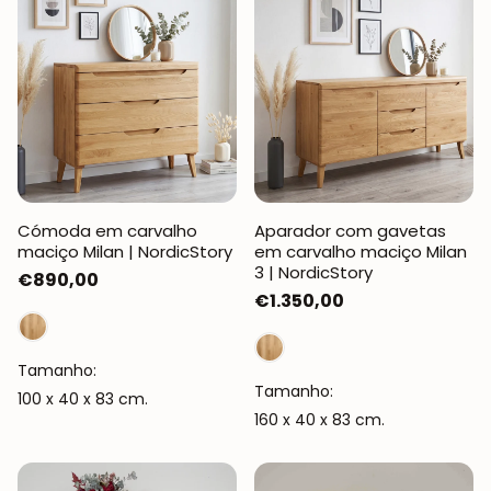
Cómoda em carvalho
Aparador com gavetas
maciço Milan | NordicStory
em carvalho maciço Milan
3 | NordicStory
Preço
€890,00
Preço
€1.350,00
normal
normal
Tamanho:
Tamanho:
100 x 40 x 83 cm.
160 x 40 x 83 cm.