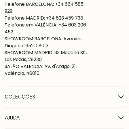
Telefone BARCELONA: +34 664 585
929
Telefone MADRID: +34 623 459 738
Telefone em VALÊNCIA: +34 603 206
452
SHOWROOM BARCELONA: Avenida
Diagonal 352, 08013
SHOWROOM MADRID: 33 Modena St.,
Las Rozas, 28230
SALÃO VALENCIA: Av. d'Arago, 21,
Valência, 46010
COLECÇÕES
Mesas de madeira
Mesas de jantar
AJUDA
Tabelas extensíveis
Cadeiras de madeira
Quem somos nós