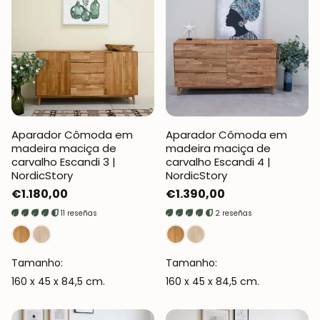
Aparador Cômoda em
Aparador Cômoda em
madeira maciça de
madeira maciça de
carvalho Escandi 3 |
carvalho Escandi 4 |
NordicStory
NordicStory
Preço
€1.180,00
Preço
€1.390,00
normal
normal
11 reseñas
2 reseñas
Tamanho:
Tamanho:
160 x 45 x 84,5 cm.
160 x 45 x 84,5 cm.