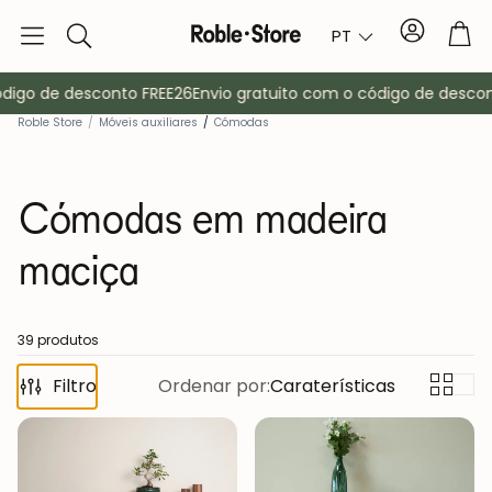
Conta
Tro
PT
Pesquisa
igo de desconto FREE26
Envio gratuito com o código de desconto
Roble Store
/
Móveis auxiliares
/
Cómodas
Cómodas em madeira
maciça
Aparadores
Consola
39 produtos
Filtro
Ordenar por:
Caraterísticas
ma
Armários
Mesas de cab
Bengaleiros
Mobiliário au