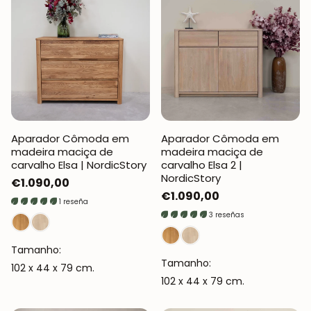
Aparador Cômoda em
Aparador Cômoda em
madeira maciça de
madeira maciça de
carvalho Elsa | NordicStory
carvalho Elsa 2 |
NordicStory
Preço
€1.090,00
Preço
€1.090,00
normal
1 reseña
normal
3 reseñas
Tamanho:
Tamanho:
102 x 44 x 79 cm.
102 x 44 x 79 cm.