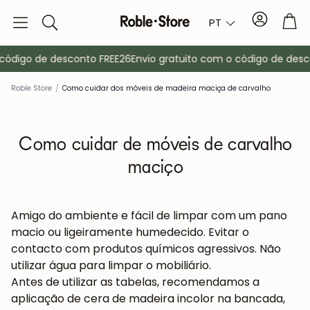
Conta
Tro
PT
Pesquisa
código de desconto FREE26
Envio gratuito com o código de desco
Roble Store
/
Como cuidar dos móveis de madeira maciça de carvalho
Como cuidar de móveis de carvalho
maciço
Aparadores
Amigo do ambiente e fácil de limpar com um pano
macio ou ligeiramente humedecido. Evitar o
contacto com produtos químicos agressivos. Não
a
Armários
utilizar água para limpar o mobiliário.
Antes de utilizar as tabelas, recomendamos a
aplicação de cera de madeira incolor na bancada,
Bengaleiros