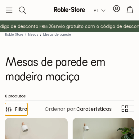
Conta
Tro
PT
Pesquisa
igo de desconto FREE26
Envio gratuito com o código de desconto
Roble Store
/
Mesas
/
Mesas de parede
Mesas de parede em
madeira maciça
Aparadores
Consola
8 produtos
Filtro
Ordenar por:
Caraterísticas
ma
Armários
Mesas de cab
Bengaleiros
Mobiliário au