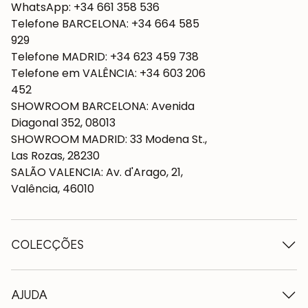
WhatsApp: +34 661 358 536
Telefone BARCELONA: +34 664 585
929
Telefone MADRID: +34 623 459 738
Telefone em VALÊNCIA: +34 603 206
452
SHOWROOM BARCELONA: Avenida
Diagonal 352, 08013
SHOWROOM MADRID: 33 Modena St.,
Las Rozas, 28230
SALÃO VALENCIA: Av. d'Arago, 21,
Valência, 46010
COLECÇÕES
Mesas de madeira
Mesas de jantar
AJUDA
Tabelas extensíveis