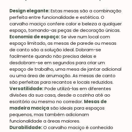
Design elegante:
Estas mesas são a combinação
perfeita entre funcionalidade e estética. O
carvalho maciço confere calor e beleza a qualquer
espaço, tornando-as peças de decoração únicas.
Economia de espaço:
Se vive num local com
espaço limitado, as mesas de parede ou mesas
JUNTE-SE À NOSSA
de canto são a solução ideal. Dobram-se
COMUNIDADE
facilmente quando não precisa delas e
desdobram-se em segundos para criar um
Obtém 5% de desconto.
espaço de trabalho, uma mesa de jantar adicional
Novidades e vantagens para subscritores.
ou uma área de arrumação. As mesas de canto
são perfeitas para recantos e locais reduzidos.
Versatilidade:
Pode utilizá-las em diferentes
divisões da sua casa, desde a cozinha até ao
escritório ou mesmo no corredor.
Mesas de
Subscrever-me
madeira maciça
são ideais para espaços
pequenos, mas também adicionam
funcionalidade a áreas maiores.
Durabilidade:
O carvalho maciço é conhecido