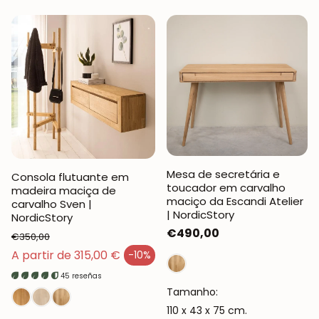
Mesa de secretária e
Consola flutuante em
toucador em carvalho
madeira maciça de
maciço da Escandi Atelier
carvalho Sven |
| NordicStory
NordicStory
Preço
€490,00
€350,00
normal
Preço normal
A partir de 315,00 €
-10%
Preço de venda
45 reseñas
Tamanho:
110 x 43 x 75 cm.