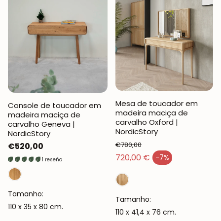
Mesa de toucador em
Console de toucador em
madeira maciça de
madeira maciça de
carvalho Oxford |
carvalho Geneva |
NordicStory
NordicStory
€780,00
Preço
€520,00
Preço normal
720,00 €
-7%
normal
1 reseña
Preço de venda
Tamanho:
Tamanho:
110 x 35 x 80 cm.
110 x 41,4 x 76 cm.