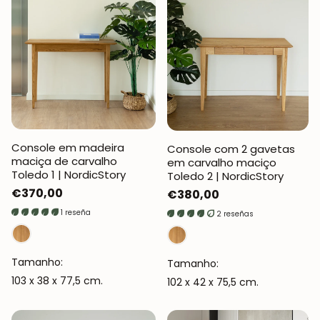
Console em madeira
Console com 2 gavetas
maciça de carvalho
em carvalho maciço
Toledo 1 | NordicStory
Toledo 2 | NordicStory
Preço
€370,00
Preço
€380,00
normal
normal
1 reseña
2 reseñas
Tamanho:
Tamanho:
103 x 38 x 77,5 cm.
102 x 42 x 75,5 cm.