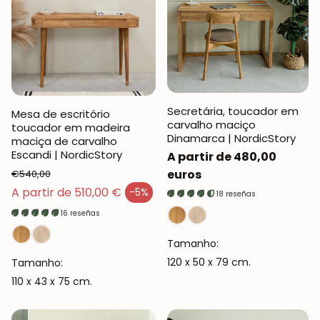
Secretária, toucador em
Mesa de escritório
carvalho maciço
toucador em madeira
Dinamarca | NordicStory
maciça de carvalho
Escandi | NordicStory
Preço
A partir de 480,00
normal
euros
€540,00
Preço normal
A partir de 510,00 €
-5%
18 reseñas
Preço de venda
16 reseñas
Tamanho:
120 x 50 x 79 cm.
Tamanho:
110 x 43 x 75 cm.