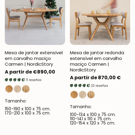
Mesa de jantar extensível
Mesa de jantar redonda
em carvalho maciço
extensível em carvalho
Carmen | NordicStory
maciço Carmen |
NordicStory
Preço
A partir de €890,00
Preço
A partir de 870,00 €
normal
71 reseñas
normal
23 reseñas
Tamanho:
Tamanho:
150-190 x 100 x 75 cm.
170-210 x 100 x 75 cm.
100-134 x 100 x 75 cm.
110-141 x 110 x 75 cm.
120-154 x 120 x 75 cm.