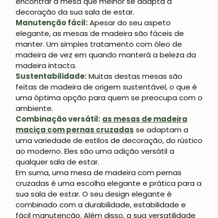
encontrar a mesa que melhor se adapta à
decoração da sua sala de estar.
Manutenção fácil:
Apesar do seu aspeto
elegante, as mesas de madeira são fáceis de
manter. Um simples tratamento com óleo de
madeira de vez em quando manterá a beleza da
madeira intacta.
Sustentabilidade:
Muitas destas mesas são
JUNTE-SE À NOSSA
feitas de madeira de origem sustentável, o que é
COMUNIDADE
uma óptima opção para quem se preocupa com o
ambiente.
Obtém 5% de desconto.
Combinação versátil:
as mesas de madeira
Novidades e vantagens para subscritores.
maciça com pernas cruzadas
se adaptam a
uma variedade de estilos de decoração, do rústico
ao moderno. Eles são uma adição versátil a
qualquer sala de estar.
Em suma, uma mesa de madeira com pernas
Subscrever-me
cruzadas é uma escolha elegante e prática para a
sua sala de estar. O seu design elegante é
combinado com a durabilidade, estabilidade e
fácil manutenção. Além disso, a sua versatilidade