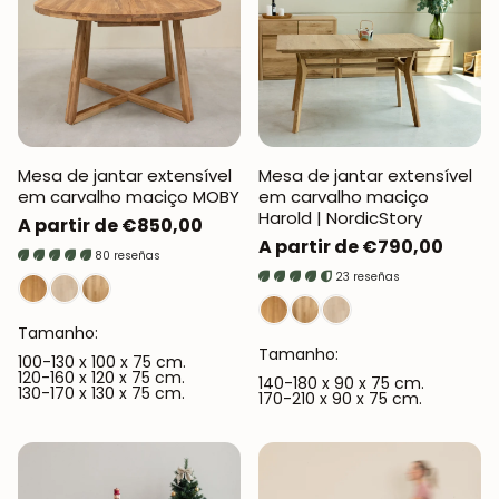
Mesa de jantar extensível
Mesa de jantar extensível
em carvalho maciço MOBY
em carvalho maciço
Harold | NordicStory
Preço
A partir de €850,00
Preço
A partir de €790,00
normal
80 reseñas
normal
23 reseñas
Tamanho:
Tamanho:
100-130 x 100 x 75 cm.
120-160 x 120 x 75 cm.
140-180 x 90 x 75 cm.
130-170 x 130 x 75 cm.
170-210 x 90 x 75 cm.