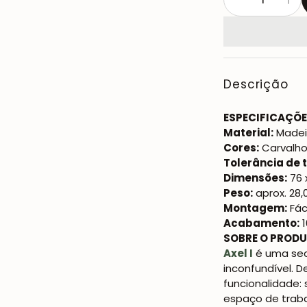
Descrição
ESPECIFICAÇÕE
Material:
Madei
Cores:
Carvalho
Tolerância de
Dimensões:
76 
Peso:
aprox. 28,
Montagem:
Fác
Acabamento:
1
SOBRE O PRODU
Axel I
é uma sec
inconfundível. D
funcionalidade
espaço de traba