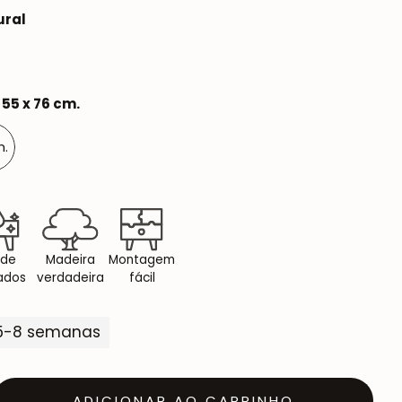
ural
 55 x 76 cm.
m.
 de
Madeira
Montagem
ados
verdadeira
fácil
 5-8 semanas
ADICIONAR AO CARRINHO