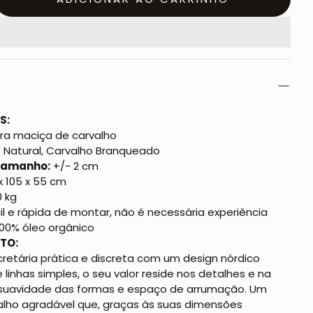
S:
ra maciça de carvalho
 Natural, Carvalho Branqueado
 tamanho:
+/- 2 cm
x 105 x 55 cm
0 kg
il e rápida de montar, não é necessária experiência
00% óleo orgânico
TO:
retária prática e discreta com um design nórdico
e linhas simples, o seu valor reside nos detalhes e na
: suavidade das formas e espaço de arrumação. Um
lho agradável que, graças às suas dimensões