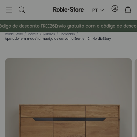
Conta
Tro
PT
Pesquisa
digo de desconto FREE26
Envio gratuito com o código de descon
Rob
le Store
/
Móveis Auxiliares
/
Cómodas
/
Aparador em madeira maciça de carvalho Bremen 2 | NordicStory
Aparadores
Consola
ma
Armários
Mesas de cab
Bengaleiros
Mobiliário au