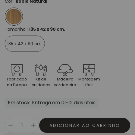
Cor :
Roble Natural
Tamanho :
135 x 42 x 90 cm.
135 x 42 x 90 cm.
Fabricado
Kit de
Madeira
Montagem
na Europa
cuidados
verdadeira
fácil
Em stock. Entrega em 10-12 dias úteis
ADICIONAR AO CARRINHO