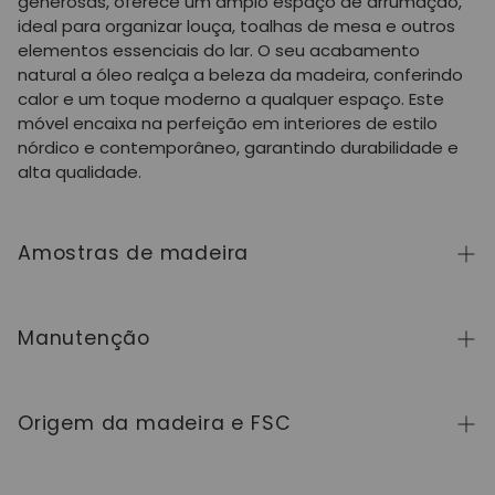
generosas, oferece um amplo espaço de arrumação,
ideal para organizar louça, toalhas de mesa e outros
elementos essenciais do lar. O seu acabamento
natural a óleo realça a beleza da madeira, conferindo
calor e um toque moderno a qualquer espaço. Este
móvel encaixa na perfeição em interiores de estilo
nórdico e contemporâneo, garantindo durabilidade e
alta qualidade.
Amostras de madeira
Para adquirir amostras de cores de madeira da
coleção NordicStory, clique
aqui
.
Manutenção
A madeira maciça é um material natural e vivo,
apreciado pelo seu caráter autêntico e pela sua
Origem da madeira e FSC
beleza que evolui com o tempo. Para a manter em
perfeito estado, limpe a superfície com um pano
Fabricamos exclusivamente na Europa, seguindo
macio seco ou ligeiramente húmido e seque-a sempre