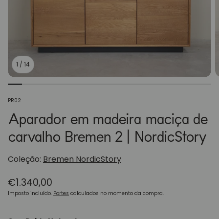
1
/
14
SKU:
PR02
Aparador em madeira maciça de
carvalho Bremen 2 | NordicStory
Coleção:
Bremen NordicStory
Preço
€1.340,00
normal
Imposto incluído.
Portes
calculados no momento da compra.