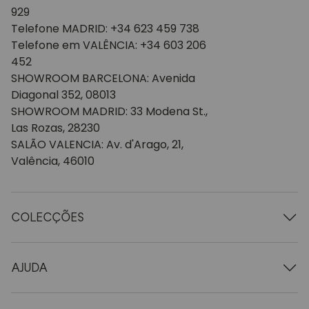
929
Telefone MADRID: +34 623 459 738
Telefone em VALÊNCIA: +34 603 206
452
SHOWROOM BARCELONA: Avenida
Diagonal 352, 08013
SHOWROOM MADRID: 33 Modena St.,
Las Rozas, 28230
SALÃO VALENCIA: Av. d'Arago, 21,
Valência, 46010
COLECÇÕES
Mesas de madeira
Mesas de jantar
AJUDA
Tabelas extensíveis
Cadeiras de madeira
Quem somos nós
Móveis para televisão em madeira
Termos e condições