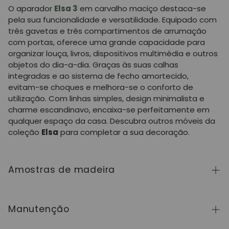
O aparador
Elsa 3
em carvalho maciço destaca-se
pela sua funcionalidade e versatilidade. Equipado com
três gavetas e três compartimentos de arrumação
com portas, oferece uma grande capacidade para
organizar louça, livros, dispositivos multimédia e outros
objetos do dia-a-dia. Graças às suas calhas
integradas e ao sistema de fecho amortecido,
evitam-se choques e melhora-se o conforto de
utilização. Com linhas simples, design minimalista e
charme escandinavo, encaixa-se perfeitamente em
qualquer espaço da casa. Descubra outros móveis da
coleção
Elsa
para completar a sua decoração.
Amostras de madeira
Para adquirir amostras de cores de madeira da
coleção NordicStory, clique
aqui
.
Manutenção