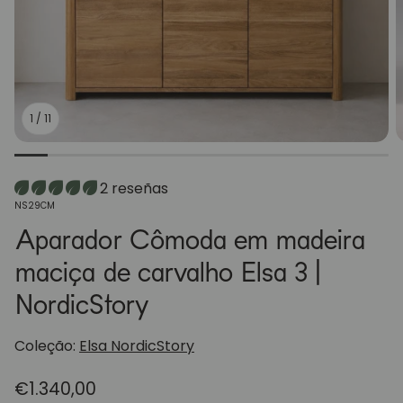
1
/
11
2 reseñas
SKU:
NS29CM
Aparador Cômoda em madeira
maciça de carvalho Elsa 3 |
NordicStory
Coleção:
Elsa NordicStory
Preço
€1.340,00