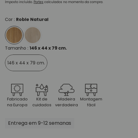
normal
Imposto incluído.
Portes
calculados no momento da compra.
Cor :
Roble Natural
Tamanho :
146 x 44 x 79 cm.
146 x 44 x 79 cm.
Fabricado
Kit de
Madeira
Montagem
na Europa
cuidados
verdadeira
fácil
Entrega em 9-12 semanas