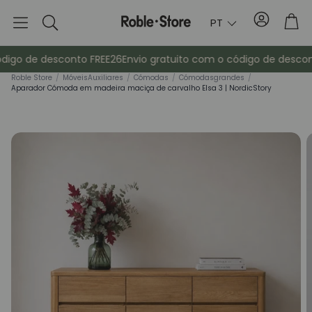
Conta
Tro
PT
Pesquisa
digo de desconto FREE26
Envio gratuito com o código de descont
Rob
le Store
/
Móveis
Auxiliares
/
Cómodas
/
Cómodas
grandes
/
Aparador Cómoda em madeira maciça de carvalho Elsa 3 | NordicStory
Aparadores
Consola
ma
Armários
Mesas de cab
Bengaleiros
Mobiliário au