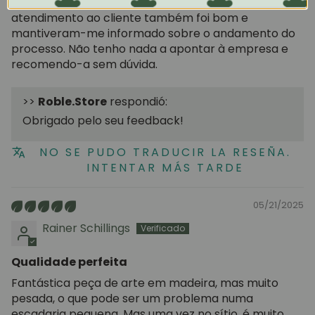
carregado por dois lances de escadas! O
atendimento ao cliente também foi bom e
mantiveram-me informado sobre o andamento do
processo. Não tenho nada a apontar à empresa e
recomendo-a sem dúvida.
>>
Roble.Store
respondió:
Obrigado pelo seu feedback!
NO SE PUDO TRADUCIR LA RESEÑA.
INTENTAR MÁS TARDE
05/21/2025
Rainer Schillings
Qualidade perfeita
Fantástica peça de arte em madeira, mas muito
pesada, o que pode ser um problema numa
escadaria pequena. Mas uma vez no sítio, é muito