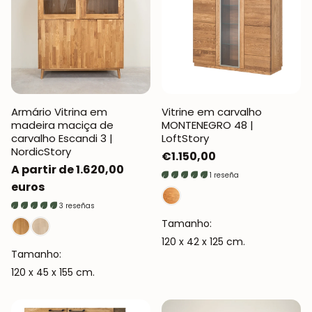
Armário Vitrina em
Vitrine em carvalho
madeira maciça de
MONTENEGRO 48 |
carvalho Escandi 3 |
LoftStory
NordicStory
Preço
€1.150,00
Preço
A partir de 1.620,00
normal
1 reseña
normal
euros
3 reseñas
Tamanho:
120 x 42 x 125 cm.
Tamanho:
120 x 45 x 155 cm.