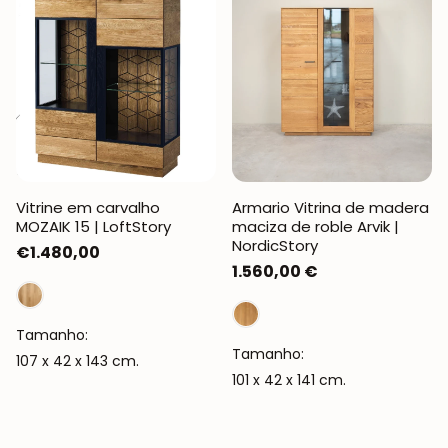
Vitrine em carvalho
Armario Vitrina de madera
MOZAIK 15 | LoftStory
maciza de roble Arvik |
NordicStory
Preço
€1.480,00
Preço
1.560,00 €
normal
normal
Tamanho:
Tamanho:
107 x 42 x 143 cm.
101 x 42 x 141 cm.