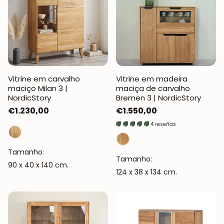
Vitrine em carvalho
Vitrine em madeira
maciço Milan 3 |
maciça de carvalho
NordicStory
Bremen 3 | NordicStory
Preço
€1.230,00
Preço
€1.550,00
normal
normal
4 reseñas
Tamanho:
Tamanho:
90 x 40 x 140 cm.
124 x 38 x 134 cm.