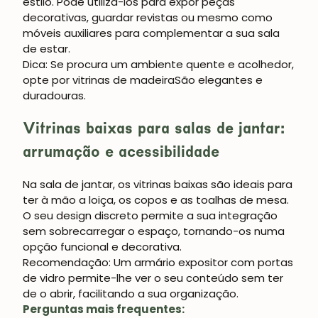
estilo. Pode utilizá-los para expor peças
decorativas, guardar revistas ou mesmo como
móveis auxiliares para complementar a sua sala
de estar.
Dica:
Se procura um ambiente quente e acolhedor,
opte por
vitrinas de madeira
São elegantes e
JUNTE-SE À NOSSA
duradouras.
COMUNIDADE
Vitrinas baixas para salas de jantar:
Obtém 5% de desconto.
arrumação e acessibilidade
Novidades e vantagens para subscritores.
Na sala de jantar, os
vitrinas baixas
são ideais para
ter à mão a loiça, os copos e as toalhas de mesa.
O seu design discreto permite a sua integração
sem sobrecarregar o espaço, tornando-os numa
Subscrever-me
opção funcional e decorativa.
Recomendação:
Um armário expositor com portas
de vidro permite-lhe ver o seu conteúdo sem ter
de o abrir, facilitando a sua organização.
Perguntas mais frequentes: