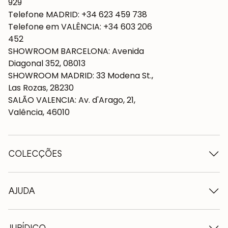
929
Telefone MADRID: +34 623 459 738
Telefone em VALÊNCIA: +34 603 206
452
SHOWROOM BARCELONA: Avenida
Diagonal 352, 08013
SHOWROOM MADRID: 33 Modena St.,
Las Rozas, 28230
SALÃO VALENCIA: Av. d'Arago, 21,
Valência, 46010
COLECÇÕES
Mesas de madeira
Mesas de jantar
AJUDA
Tabelas extensíveis
Cadeiras de madeira
Quem somos nós
Móveis para televisão em madeira
Termos e condições
JURÍDICO