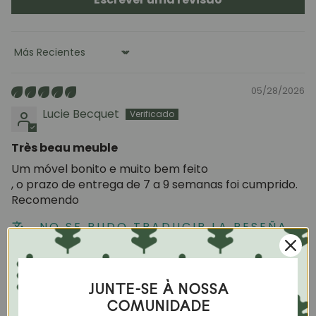
Sort by
05/28/2026
Lucie Becquet
Très beau meuble
Um móvel bonito e muito bem feito
, o prazo de entrega de 7 a 9 semanas foi cumprido.
Recomendo
NO SE PUDO TRADUCIR LA RESEÑA.
INTENTAR MÁS TARDE
12/19/2025
JUNTE-SE À NOSSA
Philippa Clare Mais
COMUNIDADE