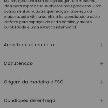
134 cm, apresenta um design elegante e moderno,
ideal para expor os seus objetos mais preciosos. Com
acabamentos naturais que realçam a beleza da
madeira, esta vitrina combina funcionalidade e estilo.
Perfeita para espaços de estilo nórdico, garante
durabilidade e uma estética intemporal.
Amostras de madeira
Para adquirir amostras de cores de madeira da
coleção NordicStory, clique
aqui
.
Manutenção
A madeira maciça é um material natural e vivo,
apreciado pelo seu caráter autêntico e pela sua
Origem da madeira e FSC
beleza que evolui com o tempo. Para a manter em
perfeito estado, limpe a superfície com um pano
Fabricamos exclusivamente na Europa, seguindo
macio seco ou ligeiramente húmido e seque-a sempre
elevados padrões de qualidade e controlo em cada
Condições de entrega
a seguir. Evite produtos abrasivos ou químicos
etapa do processo.
agressivos. Limpe imediatamente qualquer líquido