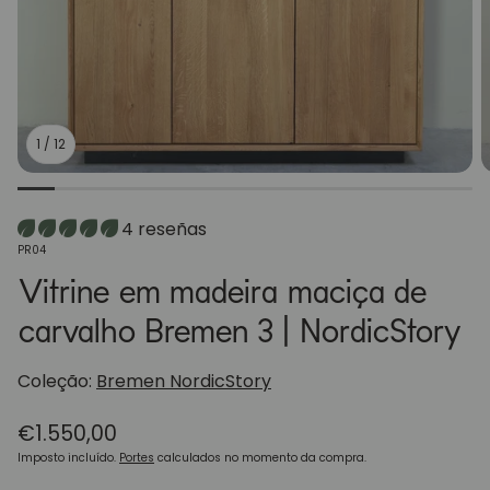
1
/
12
4 reseñas
SKU:
PR04
Vitrine em madeira maciça de
carvalho Bremen 3 | NordicStory
Coleção:
Bremen NordicStory
Preço
€1.550,00
normal
Imposto incluído.
Portes
calculados no momento da compra.