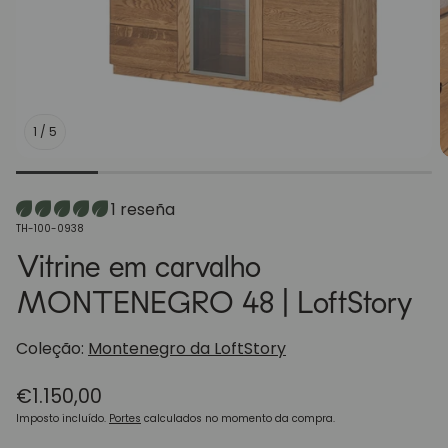
1
/
5
1 reseña
SKU:
TH-100-0938
Vitrine em carvalho
MONTENEGRO 48 | LoftStory
Coleção:
Montenegro da LoftStory
Preço
€1.150,00
normal
Imposto incluído.
Portes
calculados no momento da compra.