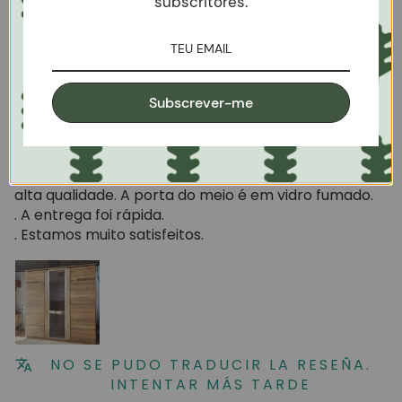
subscritores.
Sort by
08/06/2025
Subscrever-me
Yuliya Masalskaya
Belo móvel de buffet
É um móvel de madeira maciça bonito, grande e de
alta qualidade. A porta do meio é em vidro fumado.
. A entrega foi rápida.
. Estamos muito satisfeitos.
NO SE PUDO TRADUCIR LA RESEÑA.
INTENTAR MÁS TARDE