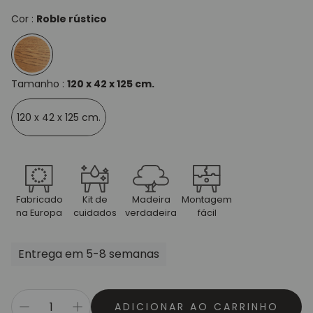
Cor :
Roble rústico
Tamanho :
120 x 42 x 125 cm.
120 x 42 x 125 cm.
Fabricado
Kit de
Madeira
Montagem
na Europa
cuidados
verdadeira
fácil
Entrega em 5-8 semanas
ADICIONAR AO CARRINHO