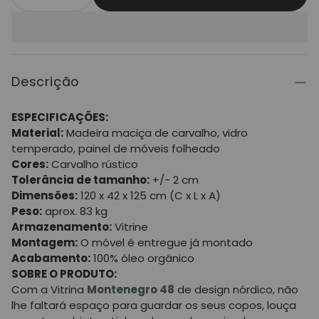
Descrição
ESPECIFICAÇÕES:
Material:
Madeira maciça de carvalho, vidro
temperado, painel de móveis folheado
Cores:
Carvalho rústico
Tolerância de tamanho:
+/- 2 cm
Dimensões:
120 x 42 x 125 cm (C x L x A)
Peso:
aprox. 83 kg
Armazenamento:
Vitrine
Montagem:
O móvel é entregue já montado
Acabamento:
100% óleo orgânico
SOBRE O PRODUTO:
Com a Vitrina
Montenegro 48
de design nórdico, não
lhe faltará espaço para guardar os seus copos, louça