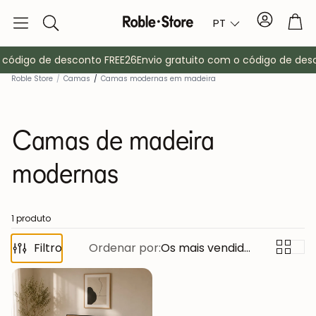
Conta
Tro
PT
Pesquisa
código de desconto FREE26
Envio gratuito com o código de desc
Roble Store
/
Camas
/
Camas modernas em madeira
Camas de madeira
modernas
Aparadores
Consola
1 produto
Filtro
Ordenar por:
Os mais vendidos
ma
Armários
Mesas de cab
Bengaleiros
Mobiliário au