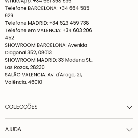
WhatsApp: +34 661 358 536
Telefone BARCELONA: +34 664 585
929
Telefone MADRID: +34 623 459 738
Telefone em VALÊNCIA: +34 603 206
452
SHOWROOM BARCELONA: Avenida
Diagonal 352, 08013
SHOWROOM MADRID: 33 Modena St.,
Las Rozas, 28230
SALÃO VALENCIA: Av. d'Arago, 21,
Valência, 46010
COLECÇÕES
Mesas de madeira
Mesas de jantar
AJUDA
Tabelas extensíveis