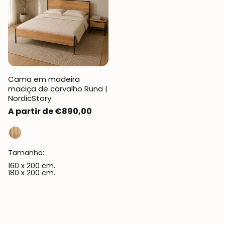
Cama em madeira
maciça de carvalho Runa |
NordicStory
Preço
A partir de €890,00
normal
Tamanho:
160 x 200 cm.
180 x 200 cm.