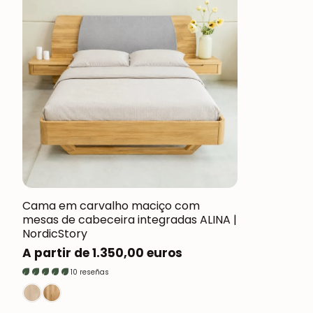
Cama em carvalho maciço com
mesas de cabeceira integradas ALINA |
NordicStory
Preço
A partir de 1.350,00 euros
normal
10 reseñas