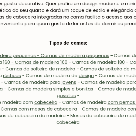
osto decorativo. Quer prefira um design moderno e minimal
ica do seu quarto e dará um toque de estilo e elegância 
as de cabeceira integradas na cama facilita o acesso aos o
conveniente para quem gosta de ler antes de dormir ou prec
Tipos de camas:
eira pequenas - Camas de madeira pequenas
-
Camas de
ra
160 - Camas de madeira 160
- Camas de madeira
180
- C
 - Camas de solteiro de madeira - Camas de solteiro de 
ra
rústicas
-
Camas de madeira de
design
-
Camas de made
- Camas de madeira para
jovens
-
Camas de madeira par
ra
- Camas de madeira
simples e bonitas
- Camas de made
gavetas
-
e madeira com
cabeceira
- Camas de madeira
com pernas 
 Camas com mesas de cabeceira - Camas de madeira com
as de cabeceira de madeira - Mesas de cabeceira de ma
cabeceira