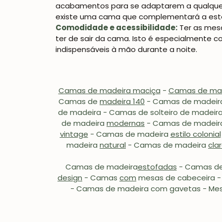
acabamentos para se adaptarem a qualquer g
existe uma cama que complementará a estét
Comodidade e acessibilidade:
Ter as mes
ter de sair da cama. Isto é especialmente 
indispensáveis à mão durante a noite.
Camas de madeira maciça
-
Camas de mad
Camas de
madeira 140
- Camas de madei
de madeira - Camas de
solteiro
de madeira
de madeira
modernas
-
Camas de madei
vintage
-
Camas de madeira
estilo colonial
madeira
natural
- Camas de madeira
cla
Camas de madeira
estofadas
- Camas d
design
- Camas
com
mesas de cabeceira -
- Camas de madeira com gavetas - Mes