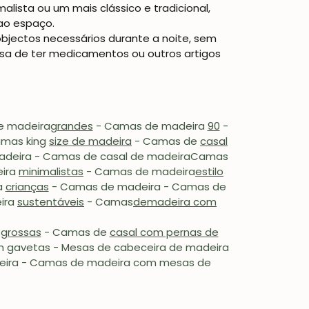
ista ou um mais clássico e tradicional,
ao espaço.
bjectos necessários durante a noite, sem
isa de ter medicamentos ou outros artigos
 madeira
grandes
- Camas de madeira
90
-
am
as king
size de madeira
-
Camas de
casal
madeira - Camas de casal de madeira
Camas
ira
minimalistas
-
Camas
de madeira
estilo
a
crianças
- Camas de madeira
-
Camas de
ira
sustentáveis
- Camas
de
madeira com
grossas
- Camas de
casal com pernas de
 gavetas - Mesas de cabeceira de madeira
deira - Camas de madeira com mesas de