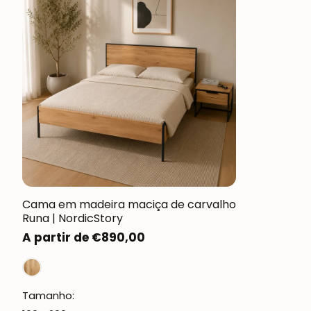
Cama em madeira maciça de carvalho
Runa | NordicStory
Preço
A partir de €890,00
normal
Tamanho: