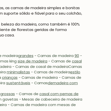
as, as camas de madeira simples e bonitas
 suporte sólido e fiável para o seu colchão,
 a beleza da madeira, como também é 100%
iente de florestas geridas de forma
ua casa.
 madeira
grandes
- Camas de madeira
90
-
am
as king
size de madeira
-
Camas de
casal
madeira - Camas de casal de madeira
Camas
ira
minimalistas
-
Camas
de madeira
estilo
a
crianças
- Camas de madeira
-
Camas de
ira
sustentáveis
- Camas
de
madeira com
grossas
- Camas de
casal com pernas de
 gavetas - Mesas de cabeceira de madeira
deira - Camas de madeira com mesas de