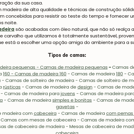
oração da sua casa.
 madeira de alta qualidade e técnicas de construção sólid
am concebidas para resistir ao teste do tempo e fornecer um
s noite.
deira
são acabadas com óleo natural, que não só realça
 carvalho que utilizamos é totalmente sustentável, proven
JUNTE-SE À NOSSA COMUNIDADE
que está a escolher uma opção amiga do ambiente para a s
Tipos de camas:
Obtém 5% de desconto.
Novidades e vantagens para subscritores.
eira pequenas - Camas de madeira pequenas
-
Camas de
ra
160 - Camas de madeira 160
- Camas de madeira
180
- C
 - Camas de solteiro de madeira - Camas de solteiro de 
ra
rústicas
-
Camas de madeira de
design
-
Camas de made
- Camas de madeira para
jovens
-
Camas de madeira par
Subscrever-me
ra
- Camas de madeira
simples e bonitas
- Camas de made
gavetas
-
e madeira com
cabeceira
- Camas de madeira
com pernas 
 Camas com mesas de cabeceira - Camas de madeira com
as de cabeceira de madeira - Mesas de cabeceira de ma
cabeceira