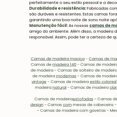
perfeitamente o seu estilo pessoal e a dec
Durabilidade e resistência:
Fabricadas com
são duráveis e resistentes. Estas camas for
garantindo uma boa noite de sono noite apó
Manutenção fácil:
As nossas
camas de ma
amigo do ambiente. Além disso, a madeira de
responsável. Assim, pode ter a certeza de 
Camas de madeira maciça
-
Camas de mad
Camas de
madeira 140
- Camas de madei
de madeira - Camas de
solteiro
de madeira
de madeira
modernas
-
Camas de madei
vintage
-
Camas de madeira
estilo colonial
madeira
natural
- Camas de madeira
cla
Camas de madeira
estofadas
- Camas d
design
- Camas
com
mesas de cabeceira -
- Camas de madeira com gavetas - Mes