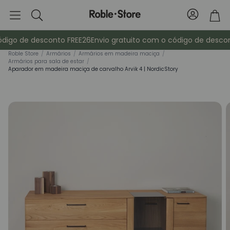
Conta
Tro
Pesquisa
digo de desconto FREE26
Envio gratuito com o código de descon
Roble Store
/
Armários
/
Armários em madeira maciça
/
Armários para sala de estar
/
Aparador em madeira maciça de carvalho Arvik 4 | NordicStory
Aparadores
Consola
ma
Armários
Mesas de cab
Bengaleiros
Mobiliário au