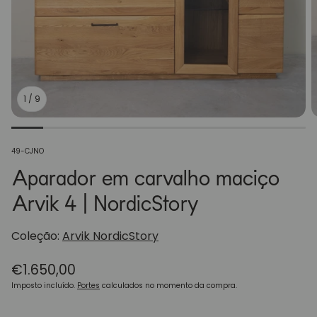
1
/
9
SKU:
49-CJNO
Aparador em carvalho maciço
Arvik 4 | NordicStory
Coleção:
Arvik NordicStory
Preço
€1.650,00
normal
Imposto incluído.
Portes
calculados no momento da compra.