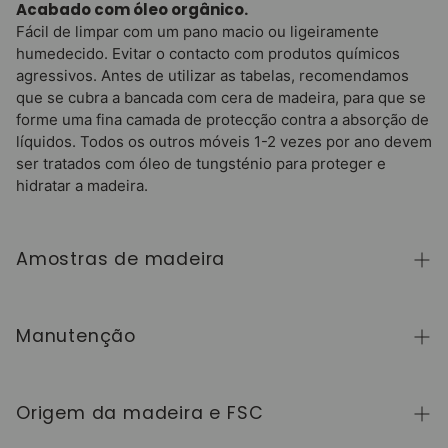
Acabado com óleo orgânico.
Fácil de limpar com um pano macio ou ligeiramente
humedecido. Evitar o contacto com produtos químicos
agressivos. Antes de utilizar as tabelas, recomendamos
que se cubra a bancada com cera de madeira, para que se
forme uma fina camada de protecção contra a absorção de
líquidos. Todos os outros móveis 1-2 vezes por ano devem
ser tratados com óleo de tungsténio para proteger e
hidratar a madeira.
Amostras de madeira
Para adquirir amostras de cores de madeira da
coleção NordicStory, clique
aqui
.
Manutenção
A madeira maciça é um material natural e vivo,
apreciado pelo seu caráter autêntico e pela sua
Origem da madeira e FSC
beleza que evolui com o tempo. Para a manter em