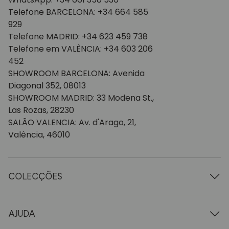
Telefone BARCELONA: +34 664 585
929
Telefone MADRID: +34 623 459 738
Telefone em VALÊNCIA: +34 603 206
452
SHOWROOM BARCELONA: Avenida
Diagonal 352, 08013
SHOWROOM MADRID: 33 Modena St.,
Las Rozas, 28230
SALÃO VALENCIA: Av. d'Arago, 21,
Valência, 46010
COLECÇÕES
Mesas de madeira
Mesas de jantar
AJUDA
Tabelas extensíveis