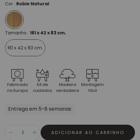
Cor :
Roble Natural
Tamanho :
161 x 42 x 83 cm.
161 x 42 x 83 cm.
Fabricado
Kit de
Madeira
Montagem
na Europa
cuidados
verdadeira
fácil
Entrega em 5-8 semanas
ADICIONAR AO CARRINHO