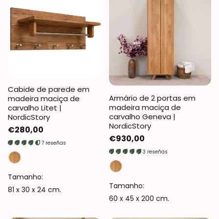
Cabide de parede em
Armário de 2 portas em
madeira maciça de
madeira maciça de
carvalho Litet |
carvalho Geneva |
NordicStory
NordicStory
Preço
€280,00
Preço
€930,00
normal
7 reseñas
normal
3 reseñas
Tamanho:
Tamanho:
81 x 30 x 24 cm.
60 x 45 x 200 cm.