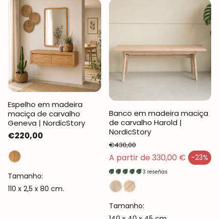
Espelho em madeira
Banco em madeira maciça
maciça de carvalho
de carvalho Harold |
Geneva | NordicStory
NordicStory
Preço
€220,00
€430,00
normal
Preço normal
A partir de 330,00 €
-23%
Preço de venda
3 reseñas
Tamanho:
110 x 2,5 x 80 cm.
Tamanho:
140 x 40 x 45 cm.