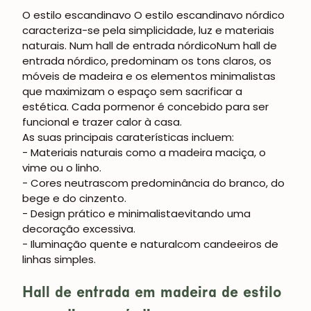
JUNTE-SE À NOSSA
O estilo escandinavo
O estilo escandinavo nórdico
COMUNIDADE
caracteriza-se pela simplicidade, luz e materiais
naturais. Num
hall de entrada nórdico
Num hall de
Obtém 5% de desconto.
entrada nórdico, predominam os tons claros, os
Novidades e vantagens para subscritores.
móveis de madeira e os elementos minimalistas
que maximizam o espaço sem sacrificar a
estética. Cada pormenor é concebido para ser
funcional e trazer calor à casa.
As suas principais caraterísticas incluem:
Subscrever-me
- Materiais naturais
como a madeira maciça, o
vime ou o linho.
- Cores neutras
com predominância do branco, do
bege e do cinzento.
- Design prático e minimalista
evitando uma
decoração excessiva.
- Iluminação quente e natural
com candeeiros de
linhas simples.
Hall de entrada em madeira de estilo