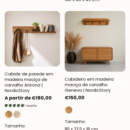
Cabide de parede em
Cabideiro em madeira
madeira maciça de
maciça de carvalho
carvalho Arizona |
Geneva | NordicStory
NordicStory
Preço
€150,00
Preço
A partir de €190,00
normal
normal
1 reseña
Tamanho:
Tamanho:
85 x 22,5 x 18 cm.