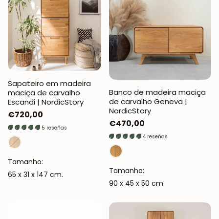
Sapateiro em madeira
Banco de madeira maciça
maciça de carvalho
de carvalho Geneva |
Escandi | NordicStory
NordicStory
Preço
€720,00
Preço
€470,00
normal
5 reseñas
normal
4 reseñas
Tamanho:
Tamanho:
65 x 31 x 147 cm.
90 x 45 x 50 cm.