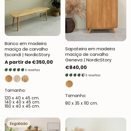
Banco em madeira
Sapateira em madeira
maciça de carvalho
maciça de carvalho
Escandi | NordicStory
Geneva | NordicStory
Preço
A partir de €350,00
Preço
€840,00
normal
9 reseñas
normal
6 reseñas
Tamanho:
Tamanho:
120 x 40 x 45 cm.
140 x 40 x 45 cm.
80 x 35 x 110 cm.
160 x 40 x 45 cm.
Esgotado