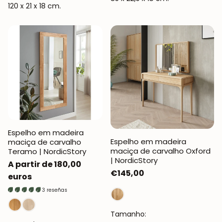
120 x 21 x 18 cm.
Espelho em madeira
Espelho em madeira
maciça de carvalho
maciça de carvalho Oxford
Teramo | NordicStory
| NordicStory
Preço
A partir de 180,00
Preço
€145,00
normal
euros
normal
3 reseñas
Tamanho: