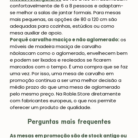
confortavelmente de 6 a 8 pessoas e adaptam-
se melhor a salas de jantar formais. Para mesas
mais pequenas, as opções de 80 a 120 cm são
adequadas para cozinhas, estúdios ou como
mesa auxiliar de apoio.
Porquê carvalho maciço e não aglomerado:
os
móveis
de madeira maciça de carvalho
não
lascam como o aglomerado, envelhecem bem
e podem ser lixados e reoleados se ficarem
marcados com o tempo. É uma compra que se faz
JUNTE-SE À NOSSA
uma vez. Por isso, uma mesa de carvalho em
COMUNIDADE
promoção continua a ser uma melhor decisão a
médio prazo do que uma mesa de aglomerado
Obtém 5% de desconto.
pelo mesmo preço. Na Roble.Store diretamente
Novidades e vantagens para subscritores.
com fabricantes europeus, o que nos permite
oferecer um produto de qualidade.
Perguntas mais frequentes
Subscrever-me
As mesas em promoção são de stock antigo ou