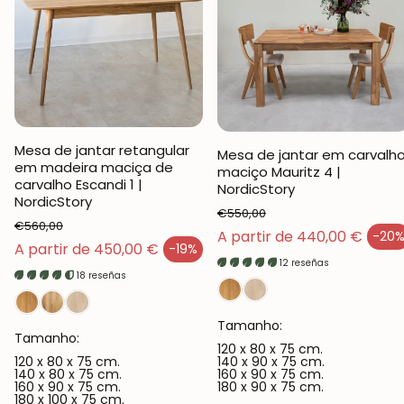
Mesa de jantar retangular
Mesa de jantar em carvalh
em madeira maciça de
maciço Mauritz 4 |
carvalho Escandi 1 |
NordicStory
NordicStory
€550,00
€560,00
Preço normal
A partir de 440,00 €
-20
Preço de venda
Preço normal
A partir de 450,00 €
-19%
Preço de venda
12 reseñas
18 reseñas
Tamanho:
Tamanho:
120 x 80 x 75 cm.
120 x 80 x 75 cm.
140 x 90 x 75 cm.
140 x 80 x 75 cm.
160 x 90 x 75 cm.
160 x 90 x 75 cm.
180 x 90 x 75 cm.
180 x 100 x 75 cm.