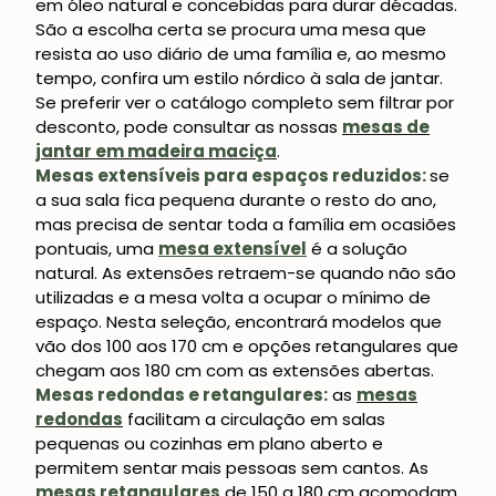
em óleo natural e concebidas para durar décadas.
São a escolha certa se procura uma mesa que
resista ao uso diário de uma família e, ao mesmo
tempo, confira um estilo nórdico à sala de jantar.
Se preferir ver o catálogo completo sem filtrar por
desconto, pode consultar as nossas
mesas de
jantar em madeira maciça
.
Mesas extensíveis para espaços reduzidos:
se
a sua sala fica pequena durante o resto do ano,
mas precisa de sentar toda a família em ocasiões
pontuais, uma
mesa extensível
é a solução
natural. As extensões retraem-se quando não são
utilizadas e a mesa volta a ocupar o mínimo de
espaço. Nesta seleção, encontrará modelos que
vão dos 100 aos 170 cm e opções retangulares que
chegam aos 180 cm com as extensões abertas.
Mesas redondas e retangulares:
as
mesas
redondas
facilitam a circulação em salas
pequenas ou cozinhas em plano aberto e
permitem sentar mais pessoas sem cantos. As
mesas retangulares
de 150 a 180 cm acomodam