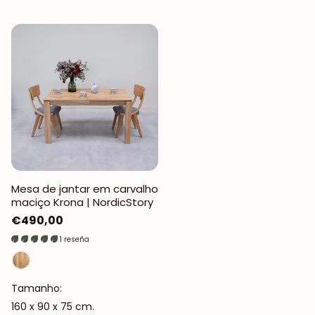
Mesa de jantar em carvalho
maciço Krona | NordicStory
Preço
€490,00
normal
1 reseña
Tamanho:
160 x 90 x 75 cm.