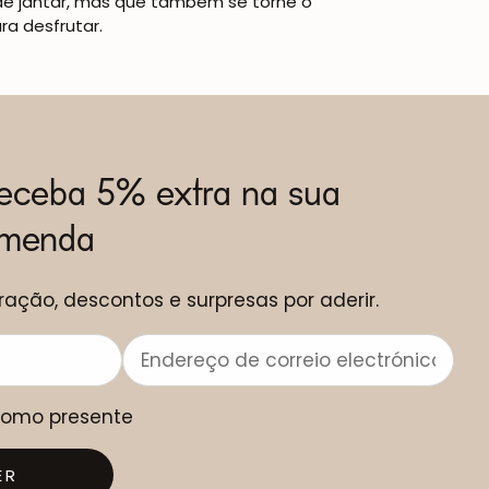
de jantar, mas que também se torne o
a desfrutar.
receba 5% extra na sua
omenda
ração, descontos e surpresas por aderir.
 como presente
ER