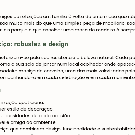
Oxford NordicStory
amigos ou refeições em família à volta de uma mesa que n
Mauritz NordicStory
são muito mais do que uma simples peça de mobiliário: s
tar, eis porque é que escolher uma mesa de madeira é semp
Milan NordicStory
ça: robustez e design
Moritz NordicStory
Regal NordicStory
cterizam-se pela sua resistência e beleza natural. Cada pe
torna a sua sala de jantar num local acolhedor onde apetec
Runa NordicStory
madeira maciça de carvalho
, uma das mais valorizadas pel
 acompanhando-o em cada celebração e em cada momento d
Mozaik LoftStory
a
Montenegro LoftStory
tilização quotidiana.
uer estilo de decoração.
 necessidades de cada ocasião.
vel e amiga do ambiente.
ciço
que combinem design, funcionalidade e sustentabilidade