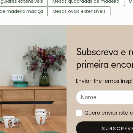
gulares extensíveis
Mesas quadradas de madeira
M
 de madeira maciça
Mesas ovais extensíveis
Subscreva e 
primeira enc
Enviar-lhe-emos inspi
Quero enviar isto
SUBSCREV