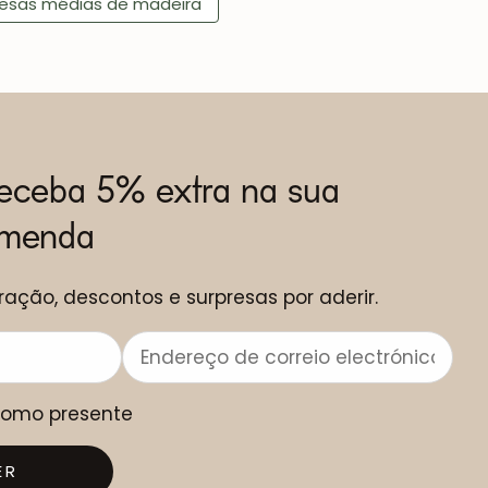
esas médias de madeira
receba 5% extra na sua
omenda
ração, descontos e surpresas por aderir.
 como presente
ER