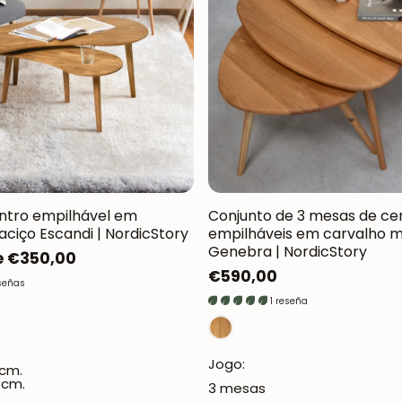
Oxford NordicStory
Mauritz NordicStory
Milan NordicStory
Moritz NordicStory
Regal NordicStory
Runa NordicStory
ntro empilhável em
Conjunto de 3 mesas de ce
ciço Escandi | NordicStory
empilháveis em carvalho 
Mozaik LoftStory
Genebra | NordicStory
de €350,00
Preço
€590,00
Montenegro LoftStory
señas
normal
1 reseña
Jogo:
 cm.
 cm.
3 mesas