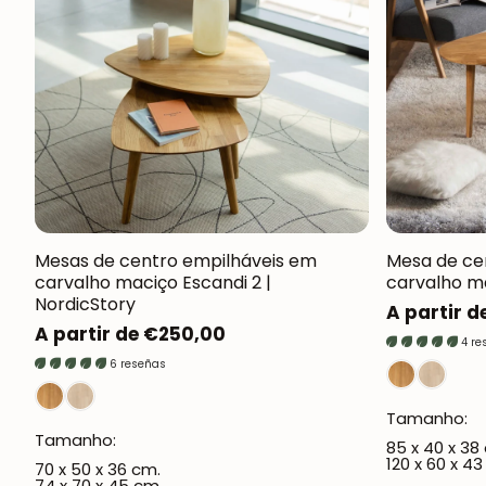
Mesas de centro empilháveis em
Mesa de ce
carvalho maciço Escandi 2 |
carvalho ma
NordicStory
Preço
A partir 
Preço
A partir de €250,00
normal
4 re
normal
6 reseñas
Tamanho:
Tamanho:
85 x 40 x 38
120 x 60 x 43
70 x 50 x 36 cm.
74 x 70 x 45 cm.