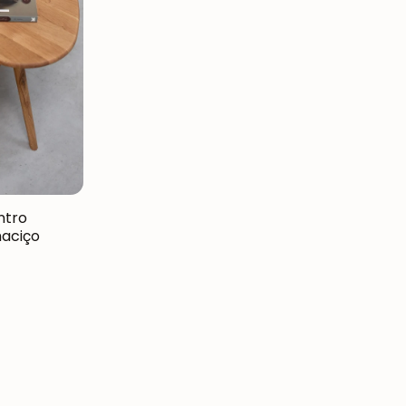
ntro
maciço