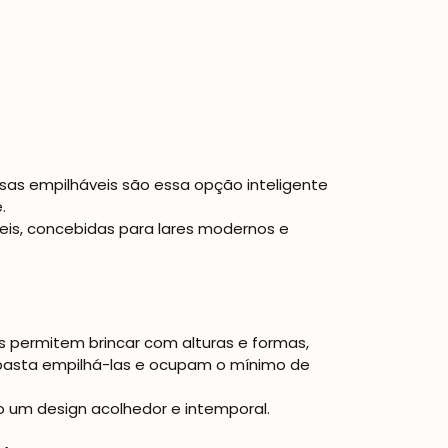
sas empilháveis
são essa opção inteligente
e.
teis, concebidas para lares modernos e
s
permitem brincar com alturas e formas,
 basta empilhá-las e ocupam o mínimo de
 um design acolhedor e intemporal.