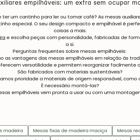
iliares empilháveis: um extra sem ocupar m
 ter um cantinho para ler ou tomar café? As
mesas auxiliar
inho especial. O seu design compacto e empilhável é perf
coisas a mais.
ra
e escolha peças com personalidade, fabricadas de form
a si.
Perguntas frequentes sobre mesas empilháveis:
ão as vantagens das mesas empilháveis em relação às tradi
erecem versatilidade e permitem reorganizar facilmente 
São fabricados com materiais sustentáveis?
damos prioridade a materiais de origem responsável, como a
É necessário montá-las?
esas empilháveis vem pronta a usar ou com uma montagem 
e madeira
Mesas fixas de madeira maciça
Mesas re