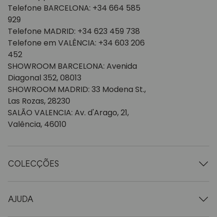
Telefone BARCELONA: +34 664 585
929
Telefone MADRID: +34 623 459 738
Telefone em VALÊNCIA: +34 603 206
452
SHOWROOM BARCELONA: Avenida
Diagonal 352, 08013
SHOWROOM MADRID: 33 Modena St.,
Las Rozas, 28230
SALÃO VALENCIA: Av. d'Arago, 21,
Valência, 46010
COLECÇÕES
Mesas de madeira
Mesas de jantar
AJUDA
Tabelas extensíveis
Cadeiras de madeira
Quem somos nós