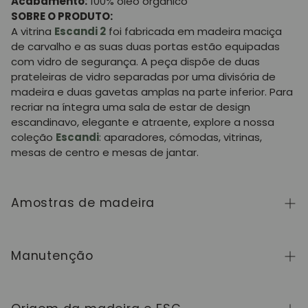
Acabamento:
100% óleo orgânico
SOBRE O PRODUTO:
A vitrina
Escandi 2
foi fabricada em madeira maciça
de carvalho e as suas duas portas estão equipadas
com vidro de segurança. A peça dispõe de duas
prateleiras de vidro separadas por uma divisória de
madeira e duas gavetas amplas na parte inferior. Para
recriar na íntegra uma sala de estar de design
escandinavo, elegante e atraente, explore a nossa
coleção
Escandi
: aparadores, cómodas, vitrinas,
mesas de centro e mesas de jantar.
Amostras de madeira
Para adquirir amostras de cores de madeira da
coleção NordicStory, clique
aqui
.
Manutenção
A madeira maciça é um material natural e vivo,
apreciado pelo seu caráter autêntico e pela sua