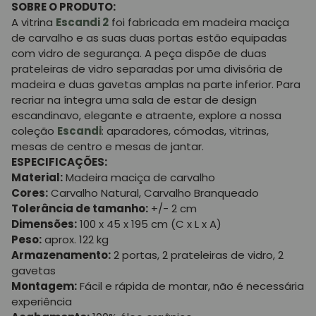
SOBRE O PRODUTO:
A vitrina
Escandi 2
foi fabricada em madeira maciça
de carvalho e as suas duas portas estão equipadas
com vidro de segurança. A peça dispõe de duas
prateleiras de vidro separadas por uma divisória de
madeira e duas gavetas amplas na parte inferior. Para
recriar na íntegra uma sala de estar de design
escandinavo, elegante e atraente, explore a nossa
coleção
Escandi
: aparadores, cómodas, vitrinas,
mesas de centro e mesas de jantar.
ESPECIFICAÇÕES:
Material:
Madeira maciça de carvalho
Cores:
Carvalho Natural, Carvalho Branqueado
Tolerância de tamanho:
+/- 2 cm
Dimensões:
100 x 45 x 195 cm (C x L x A)
Peso:
aprox. 122 kg
Armazenamento:
2 portas, 2 prateleiras de vidro, 2
gavetas
Montagem:
Fácil e rápida de montar, não é necessária
experiência