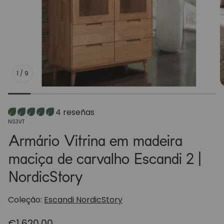
1
/
9
4 reseñas
SKU:
NS3VT
Armário Vitrina em madeira
maciça de carvalho Escandi 2 |
NordicStory
Coleção:
Escandi NordicStory
Preço
€1.620,00