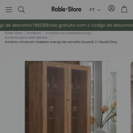
Conta
Tro
PT
Pesquisa
o de desconto FREE26
Envio gratuito com o código de desconto F
Rob
le Store
/
Armários
/
Armários em madeira
maciça
/
Armários para sala de
estar
/
Armário-vitrine em madeira maciça de carvalho Escandi 2 | NordicStory
Aparadores
Consola
ma
Armários
Mesas de cab
Bengaleiros
Mobiliário au