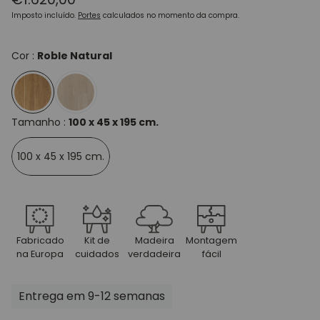
normal
Imposto incluído.
Portes
calculados no momento da compra.
Cor :
Roble Natural
Tamanho :
100 x 45 x 195 cm.
100 x 45 x 195 cm.
Fabricado
Kit de
Madeira
Montagem
na Europa
cuidados
verdadeira
fácil
Entrega em 9-12 semanas