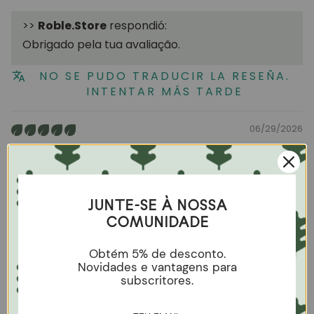
>>
Roble.Store
respondió:
Obrigado pela tua avaliação.
NO SE PUDO TRADUCIR LA RESEÑA.
INTENTAR MÁS TARDE
06/29/2026
Pauline HANNART
Cadeiras e bancos
JUNTE-SE À NOSSA
Já tínhamos comprado, há dois anos, uma mesa
COMUNIDADE
extensível na Roble, com a qual estamos muito
satisfeitos. Encomendámos duas cadeiras e dois
bancos para completar o conjunto; o conjunto é
Obtém 5% de desconto.
Novidades e vantagens para
simultaneamente simples e elegante. O
subscritores.
atendimento ao cliente é atencioso.