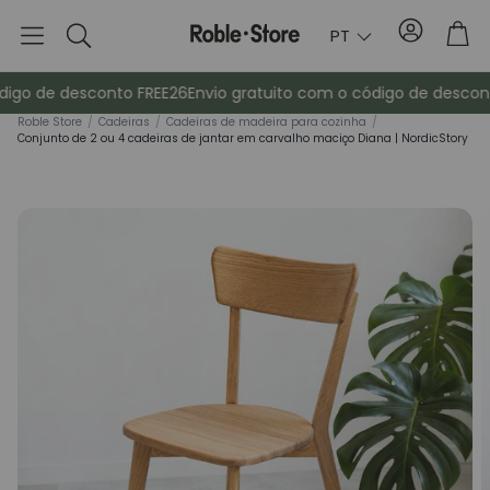
Conta
Tro
PT
Pesquisa
igo de desconto FREE26
Envio gratuito com o código de desconto
Roble Store
/
Cadeiras
/
Cadeiras de madeira para cozinha
/
Conjunto de 2 ou 4 cadeiras de jantar em carvalho maciço Diana | NordicStory
Aparadores
Consola
ma
Armários
Mesas de cab
Bengaleiros
Mobiliário au