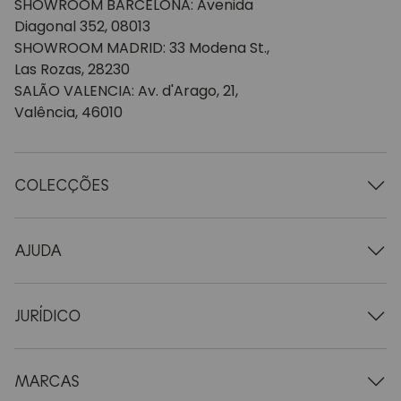
SHOWROOM BARCELONA: Avenida
Diagonal 352, 08013
SHOWROOM MADRID: 33 Modena St.,
Las Rozas, 28230
SALÃO VALENCIA: Av. d'Arago, 21,
Valência, 46010
COLECÇÕES
Mesas de madeira
Mesas de jantar
AJUDA
Tabelas extensíveis
Cadeiras de madeira
Quem somos nós
Móveis para televisão em madeira
Termos e condições
JURÍDICO
Cómodas de madeira
Condições de entrega
Aparadores em madeira
Profissionais
Formas de pagamento
Secretárias de madeira
Como cuidar de móveis de carvalho
Aviso legal
MARCAS
Camas de madeira
FAQ
Política de privacidade