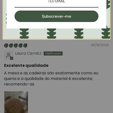
>>
Roble.Store
respondió:
Olá, Pauline, muito obrigado pelo seu comentário
caloroso. Roble Store!
Subscrever-me
NO SE PUDO TRADUCIR LA RESEÑA.
INTENTAR MÁS TARDE
06/19/2026
Laura Cernitz
Excelente qualidade
A mesa e as cadeiras são exatamente como eu
queria e a qualidade do material é excelente;
recomendo-as