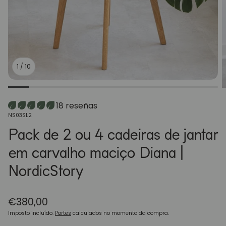
1
/
10
18 reseñas
SKU:
NS03SL2
Pack de 2 ou 4 cadeiras de jantar
em carvalho maciço Diana |
NordicStory
Preço
€380,00
normal
Imposto incluído.
Portes
calculados no momento da compra.