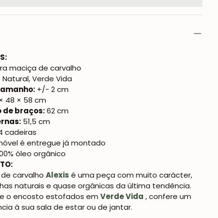
S:
ra maciça de carvalho
 Natural, Verde Vida
 tamanho:
+/- 2 cm
× 48 × 58 cm
o de braços:
62 cm
rnas:
51,5 cm
4 cadeiras
óvel é entregue já montado
00% óleo orgânico
TO:
 de carvalho
Alexis
é uma peça com muito carácter,
nhas naturais e quase orgânicas da última tendência.
e o encosto estofados em
Verde Vida
, confere um
ia à sua sala de estar ou de jantar.