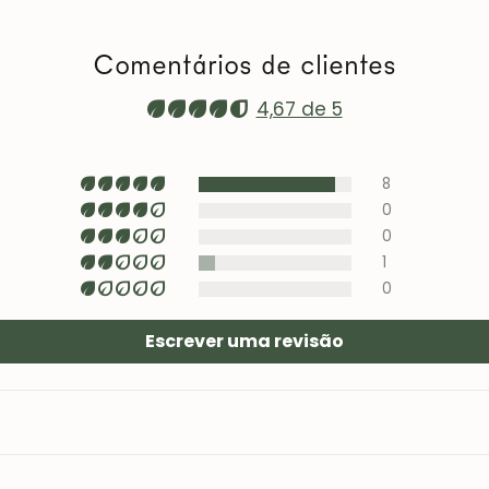
prolongada ao s
Vídeo de manut
Comentários de clientes
roble.store
4,67 de 5
Estofos (cadeir
com produtos es
zona pouco visív
8
0
0
1
0
Escrever uma revisão
JUNTE-SE À NOSSA COMUNIDADE
Obtém 5% de desconto.
Novidades e vantagens para subscritores.