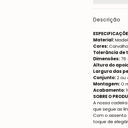
Descrição
ESPECIFICAÇÕE
Material:
Madei
Cores:
Carvalho
Tolerância de
Dimensões:
76 
Altura do apoi
Largura das pe
Conjunto:
2 ou 
Montagem:
O m
Acabamento:
1
SOBRE O PRODU
A nossa cadeira
que segue as li
Com o assento 
toque de elegânc