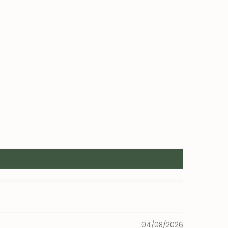
ol.
enção:
as e cabeceiras): limpar com água e sabão suave ou
pecíficos para têxteis (testar previamente numa
el).
04/08/2026