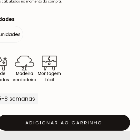
s
calculados no momento da compra.
idades
 unidades
 de
Madeira
Montagem
ados
verdadeira
fácil
 5-8 semanas
ADICIONAR AO CARRINHO