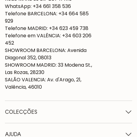
WhatsApp: +34 661 358 536
Telefone BARCELONA: +34 664 585
929
Telefone MADRID: +34 623 459 738
Telefone em VALÊNCIA: +34 603 206
452
SHOWROOM BARCELONA: Avenida
Diagonal 352, 08013
SHOWROOM MADRID: 33 Modena St.,
Las Rozas, 28230
SALÃO VALENCIA: Av. d'Arago, 21,
Valência, 46010
COLECÇÕES
Mesas de madeira
Mesas de jantar
AJUDA
Tabelas extensíveis