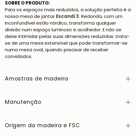
SOBRE O PRODUTO:
Para os espaços mais reduzidos, a solução perfeita é a
nossa mesa de jantar
Escandi 3
. Redonda, com um
inconfundível estilo nórdico, transforma qualquer
divisão num espaço luminoso e acolhedor. E não se
deixe intimidar pelas suas dimensões reduzidas: trata-
se de uma mesa extensível que pode transformar-se
numa mesa oval, quando precisar de receber
convidados.
Amostras de madeira
Para adquirir amostras de cores de madeira da
coleção NordicStory, clique
aqui
.
Manutenção
A madeira maciça é um material natural e vivo,
apreciado pelo seu caráter autêntico e pela sua
Origem da madeira e FSC
beleza que evolui com o tempo. Para a manter em