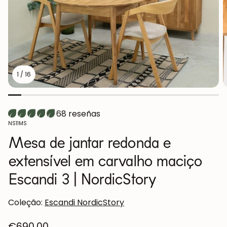
1
/
16
68 reseñas
SKU:
NS11MS
Mesa de jantar redonda e
extensível em carvalho maciço
Escandi 3 | NordicStory
Coleção:
Escandi NordicStory
Preço
€690,00