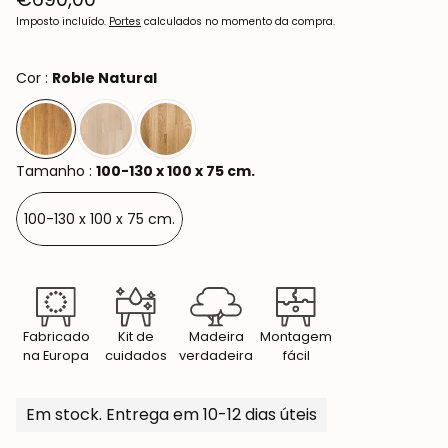
normal
Imposto incluído.
Portes
calculados no momento da compra.
Cor :
Roble Natural
Tamanho :
100-130 x 100 x 75 cm.
100-130 x 100 x 75 cm.
Fabricado
Kit de
Madeira
Montagem
na Europa
cuidados
verdadeira
fácil
Em stock. Entrega em 10-12 dias úteis