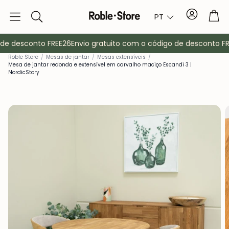
Conta
Tro
PT
Pesquisa
e desconto FREE26
Envio gratuito com o código de desconto FRE
Roble Store
/
Mesas de jantar
/
Mesas extensíveis
/
Mesa de jantar redonda e extensível em carvalho maciço Escandi 3 |
NordicStory
Aparadores
Consola
ma
Armários
Mesas de cab
Bengaleiros
Mobiliário au