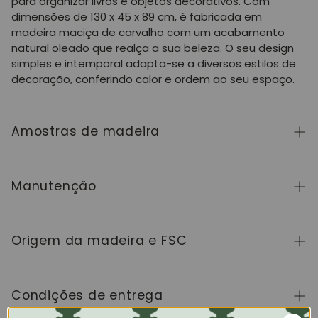
para organizar livros e objetos decorativos. Com
dimensões de 130 x 45 x 89 cm, é fabricada em
madeira maciça de carvalho com um acabamento
natural oleado que realça a sua beleza. O seu design
simples e intemporal adapta-se a diversos estilos de
decoração, conferindo calor e ordem ao seu espaço.
Amostras de madeira
Para adquirir amostras de cores de madeira da
coleção NordicStory, clique
aqui
.
Manutenção
A madeira maciça é um material natural e vivo,
apreciado pelo seu caráter autêntico e pela sua
Origem da madeira e FSC
beleza que evolui com o tempo. Para a manter em
perfeito estado, limpe a superfície com um pano
Fabricamos exclusivamente na Europa, seguindo
macio seco ou ligeiramente húmido e seque-a sempre
elevados padrões de qualidade e controlo em cada
Condições de entrega
a seguir. Evite produtos abrasivos ou químicos
etapa do processo.
agressivos. Limpe imediatamente qualquer líquido