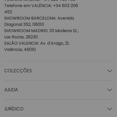
Telefone em VALÊNCIA: +34 603 206
452
SHOWROOM BARCELONA: Avenida
Diagonal 352, 08013
SHOWROOM MADRID: 33 Modena St.,
Las Rozas, 28230
SALÃO VALENCIA: Av. d'Arago, 21,
Valência, 46010
COLECÇÕES
Mesas de madeira
Mesas de jantar
AJUDA
Tabelas extensíveis
Cadeiras de madeira
Quem somos nós
Móveis para televisão em madeira
Termos e condições
JURÍDICO
Cómodas de madeira
Condições de entrega
Aparadores em madeira
Profissionais