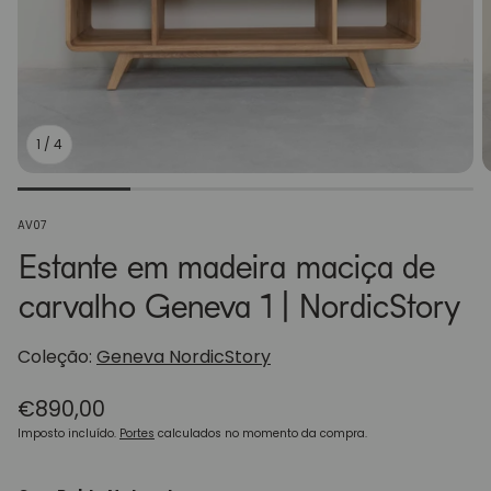
1
/
4
SKU:
AV07
Estante em madeira maciça de
carvalho Geneva 1 | NordicStory
Coleção:
Geneva NordicStory
Preço
€890,00
normal
Imposto incluído.
Portes
calculados no momento da compra.