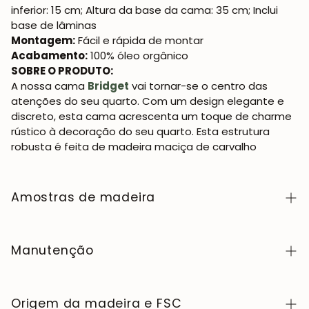
inferior: 15 cm; Altura da base da cama: 35 cm; Inclui
base de lâminas
Montagem:
Fácil e rápida de montar
Acabamento:
100% óleo orgânico
SOBRE O PRODUTO:
A nossa cama
Bridget
vai tornar-se o centro das
atenções do seu quarto. Com um design elegante e
discreto, esta cama acrescenta um toque de charme
rústico à decoração do seu quarto. Esta estrutura
robusta é feita de madeira maciça de carvalho
Amostras de madeira
Para adquirir amostras de cores de madeira da
coleção NordicStory, clique
aqui
.
Manutenção
A madeira maciça é um material natural e vivo,
apreciado pelo seu caráter autêntico e pela sua
Origem da madeira e FSC