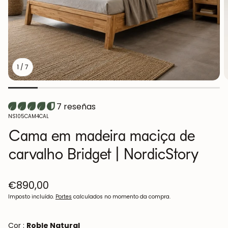
1
/
7
7 reseñas
SKU:
NS105CAM4CAL
Cama em madeira maciça de
carvalho Bridget | NordicStory
Preço
€890,00
normal
Imposto incluído.
Portes
calculados no momento da compra.
Cor :
Roble Natural