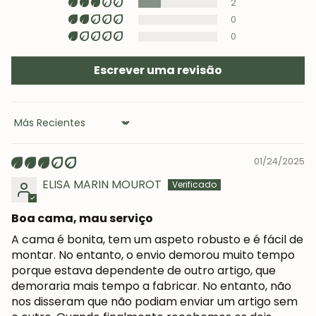
sabão suave ou com produtos específicos para
2
têxteis (testar previamente numa zona pouco visível).
0
0
Escrever uma revisão
Sort by
01/24/2025
ELISA MARIN MOUROT
Boa cama, mau serviço
A cama é bonita, tem um aspeto robusto e é fácil de
montar. No entanto, o envio demorou muito tempo
porque estava dependente de outro artigo, que
demoraria mais tempo a fabricar. No entanto, não
nos disseram que não podiam enviar um artigo sem