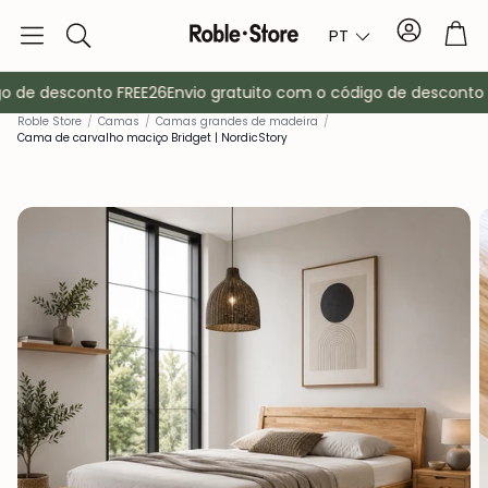
Conta
Tro
PT
Pesquisa
 de desconto FREE26
Envio gratuito com o código de desconto FR
Roble Store
/
Camas
/
Camas grandes de madeira
/
Cama de carvalho maciço Bridget | NordicStory
Aparadores
Consola
ma
Armários
Mesas de cab
Bengaleiros
Mobiliário au