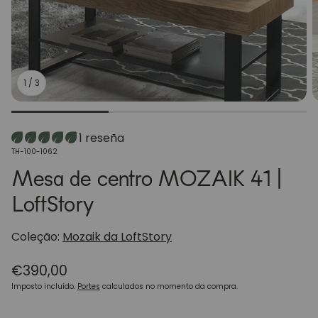
1
/
3
1 reseña
SKU:
TH-100-1062
Mesa de centro MOZAIK 41 |
LoftStory
Coleção:
Mozaik da LoftStory
Preço
€390,00
normal
Imposto incluído.
Portes
calculados no momento da compra.