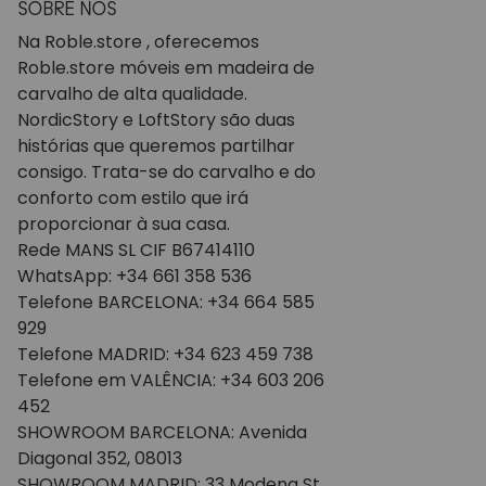
SOBRE NÓS
Na Roble.store , oferecemos
Roble.store móveis em madeira de
carvalho de alta qualidade.
NordicStory e LoftStory são duas
histórias que queremos partilhar
consigo. Trata-se do carvalho e do
conforto com estilo que irá
proporcionar à sua casa.
Rede MANS SL CIF B67414110
WhatsApp: +34 661 358 536
Telefone BARCELONA: +34 664 585
929
Telefone MADRID: +34 623 459 738
Telefone em VALÊNCIA: +34 603 206
452
SHOWROOM BARCELONA: Avenida
Diagonal 352, 08013
SHOWROOM MADRID: 33 Modena St.,