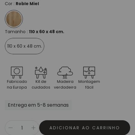
Cor :
Roble Miel
Tamanho :
110 x 60 x 48 cm.
110 x 60 x 48 cm.
Fabricado
Kit de
Madeira
Montagem
na Europa
cuidados
verdadeira
fácil
Entrega em 5-8 semanas
ADICIONAR AO CARRINHO