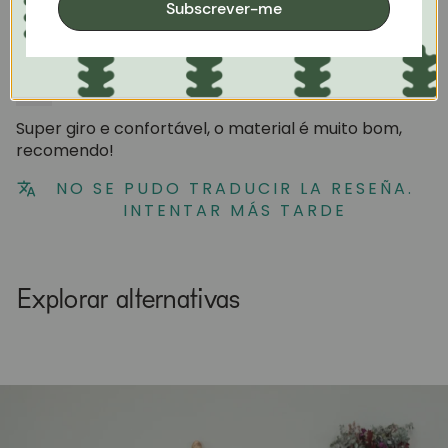
Sort by
Subscrever-me
09/26/2023
Martina Silva
Super giro e confortável, o material é muito bom,
recomendo!
NO SE PUDO TRADUCIR LA RESEÑA.
INTENTAR MÁS TARDE
Explorar alternativas