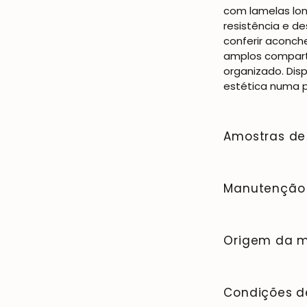
com lamelas lon
resistência e d
conferir aconche
amplos compart
organizado. Dis
estética numa p
Amostras de
Para adquirir a
clique
aqui
.
Manutenção
A madeira maciç
caráter autênti
Origem da m
manter em perfe
seco ou ligeira
Fabricamos exc
produtos abrasi
qualidade e con
Condições d
qualquer líquid
80% dos nossos 