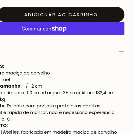
ADICIONAR AO CARRINHO
S:
ra maciça de carvalho
 mel
 tamanho:
+/- 2 cm
primento 100 cm x Largura 35 cm x Altura 182,4 cm
 kg
o:
Estante com portas e prateleiras abertas
il e rápida de montar, não é necessária experiência
io-Öl
TO:
 Atelier
, fabricada em madeira maciça de carvalho