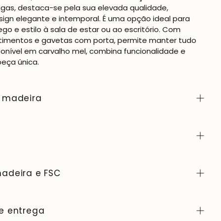
gas, destaca-se pela sua elevada qualidade,
esign elegante e intemporal. É uma opção ideal para
go e estilo à sala de estar ou ao escritório. Com
imentos e gavetas com porta, permite manter tudo
ponível em carvalho mel, combina funcionalidade e
eça única.
 madeira
mostras de cores de madeira da coleção NordicStory,
a é um material natural e vivo, apreciado pelo seu
co e pela sua beleza que evolui com o tempo. Para a
adeira e FSC
ito estado, limpe a superfície com um pano macio
mente húmido e seque-a sempre a seguir. Evite
lusivamente na Europa, seguindo elevados padrões de
vos ou químicos agressivos. Limpe imediatamente
trolo em cada etapa do processo.
e entrega
o derramado e utilize bases para copos ou protetores
móveis possuem certificação FSC, o que garante a