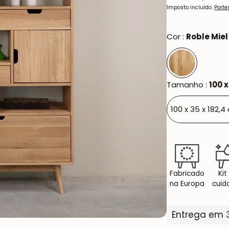
normal
Oxford NordicStory
Imposto incluído.
Porte
Mauritz NordicStory
Cor :
Roble Miel
Milan NordicStory
Moritz NordicStory
Tamanho :
100 x
Regal NordicStory
100 x 35 x 182,4
Runa NordicStory
Mozaik LoftStory
Montenegro LoftStory
Fabricado
Kit
na Europa
cuid
Entrega em