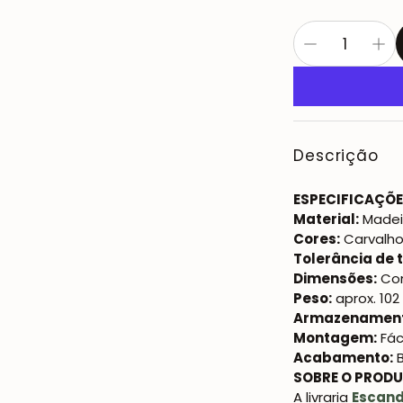
Descrição
ESPECIFICAÇÕE
Material:
Madei
Cores:
Carvalho
Tolerância de
Dimensões:
Com
Peso:
aprox. 102
Armazenament
Montagem:
Fác
Acabamento:
B
SOBRE O PRODU
A livraria
Escandi