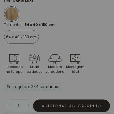
Cor :
Roble Miel
Tamanho :
64 x 40 x 180 cm.
64 x 40 x 180 cm.
Fabricado
Kit de
Madeira
Montagem
na Europa
cuidados
verdadeira
fácil
Entrega em 3-4 semanas
ADICIONAR AO CARRINHO