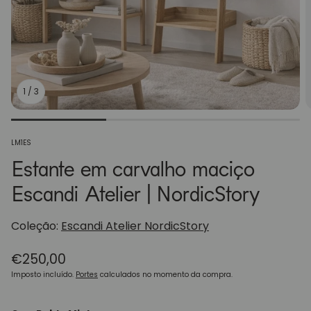
1
/
3
SKU:
LM1ES
Estante em carvalho maciço
Escandi Atelier | NordicStory
Coleção:
Escandi Atelier NordicStory
Preço
€250,00
normal
Imposto incluído.
Portes
calculados no momento da compra.