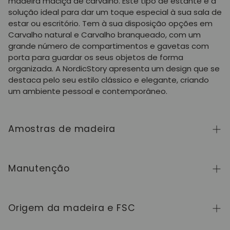
madeira maciça de carvalho. Este tipo de estante é a
solução ideal para dar um toque especial à sua sala de
estar ou escritório. Tem à sua disposição opções em
Carvalho natural e Carvalho branqueado, com um
grande número de compartimentos e gavetas com
porta para guardar os seus objetos de forma
organizada. A NordicStory apresenta um design que se
destaca pelo seu estilo clássico e elegante, criando
um ambiente pessoal e contemporâneo.
Amostras de madeira
Para adquirir amostras de cores de madeira da
coleção NordicStory, clique
aqui
.
Manutenção
A madeira maciça é um material natural e vivo,
apreciado pelo seu caráter autêntico e pela sua
Origem da madeira e FSC
beleza que evolui com o tempo. Para a manter em
perfeito estado, limpe a superfície com um pano