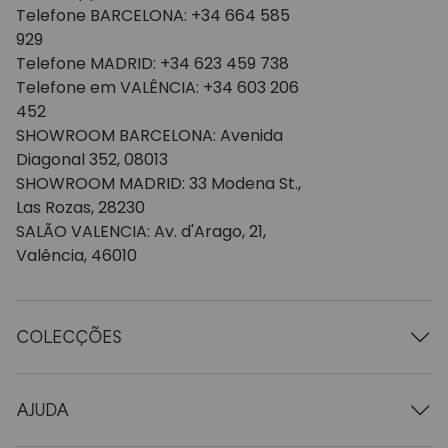
Telefone BARCELONA: +34 664 585
929
Telefone MADRID: +34 623 459 738
Telefone em VALÊNCIA: +34 603 206
452
SHOWROOM BARCELONA: Avenida
Diagonal 352, 08013
SHOWROOM MADRID: 33 Modena St.,
Las Rozas, 28230
SALÃO VALENCIA: Av. d'Arago, 21,
Valência, 46010
COLECÇÕES
Mesas de madeira
Mesas de jantar
AJUDA
Tabelas extensíveis
Cadeiras de madeira
Quem somos nós