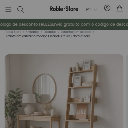
Conta
Tro
PT
Pesquisa
ódigo de desconto FREE26
Envio gratuito com o código de descon
Roble Store
/
Armários
/
Estantes
/
Estantes em escada
/
Estante em carvalho maciço Escandi Atelier | NordicStory
Aparadores
Consola
ma
Armários
Mesas de cab
Bengaleiros
Mobiliário au