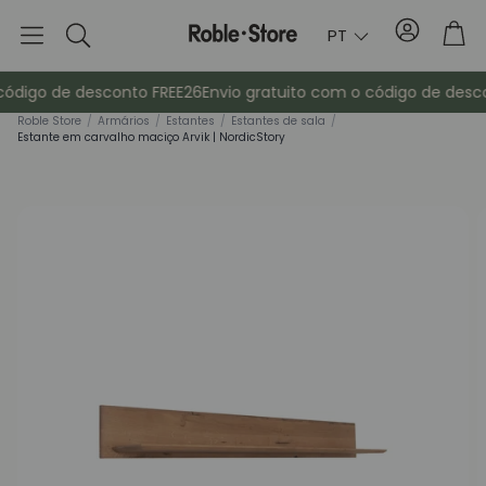
Conta
Tro
PT
Pesquisa
ódigo de desconto FREE26
Envio gratuito com o código de desco
Roble Store
/
Armários
/
Estantes
/
Estantes de sala
/
Estante em carvalho maciço Arvik | NordicStory
Aparadores
Consola
ma
Armários
Mesas de cab
Bengaleiros
Mobiliário au