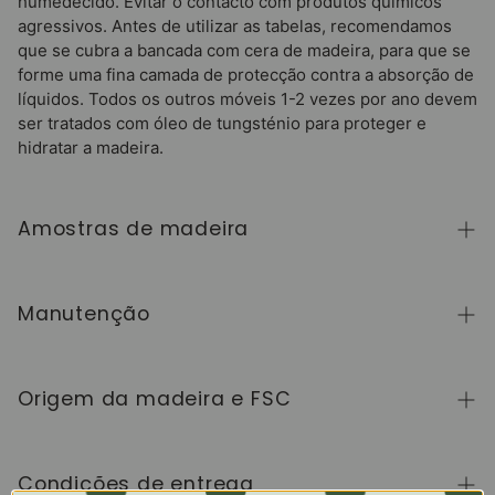
humedecido. Evitar o contacto com produtos químicos
agressivos. Antes de utilizar as tabelas, recomendamos
que se cubra a bancada com cera de madeira, para que se
forme uma fina camada de protecção contra a absorção de
líquidos. Todos os outros móveis 1-2 vezes por ano devem
ser tratados com óleo de tungsténio para proteger e
hidratar a madeira.
Amostras de madeira
Para adquirir amostras de cores de madeira da
coleção NordicStory, clique
aqui
.
Manutenção
A madeira maciça é um material natural e vivo,
apreciado pelo seu caráter autêntico e pela sua
Origem da madeira e FSC
beleza que evolui com o tempo. Para a manter em
perfeito estado, limpe a superfície com um pano
Fabricamos exclusivamente na Europa, seguindo
macio seco ou ligeiramente húmido e seque-a sempre
elevados padrões de qualidade e controlo em cada
Condições de entrega
a seguir. Evite produtos abrasivos ou químicos