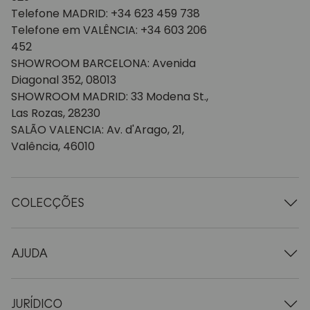
Telefone MADRID: +34 623 459 738
Telefone em VALÊNCIA: +34 603 206
452
SHOWROOM BARCELONA: Avenida
Diagonal 352, 08013
SHOWROOM MADRID: 33 Modena St.,
Las Rozas, 28230
SALÃO VALENCIA: Av. d'Arago, 21,
Valência, 46010
COLECÇÕES
Mesas de madeira
Mesas de jantar
AJUDA
Tabelas extensíveis
Cadeiras de madeira
Quem somos nós
Móveis para televisão em madeira
Termos e condições
JURÍDICO
Cómodas de madeira
Condições de entrega