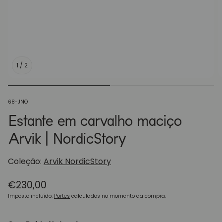
1
/
2
SKU:
68-JNO
Estante em carvalho maciço
Arvik | NordicStory
Coleção:
Arvik NordicStory
Preço
€230,00
normal
Imposto incluído.
Portes
calculados no momento da compra.