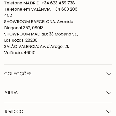
Telefone MADRID: +34 623 459 738
Telefone em VALÊNCIA: +34 603 206
452
SHOWROOM BARCELONA: Avenida
Diagonal 352, 08013
SHOWROOM MADRID: 33 Modena St.,
Las Rozas, 28230
SALÃO VALENCIA: Av. d'Arago, 21,
Valência, 46010
COLECÇÕES
Mesas de madeira
Mesas de jantar
AJUDA
Tabelas extensíveis
Cadeiras de madeira
Quem somos nós
Móveis para televisão em madeira
Termos e condições
JURÍDICO
Cómodas de madeira
Condições de entrega