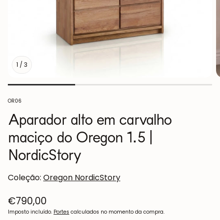
1
/
3
SKU:
OR06
Aparador alto em carvalho
maciço do Oregon 1.5 |
NordicStory
Coleção:
Oregon NordicStory
Preço
€790,00
normal
Imposto incluído.
Portes
calculados no momento da compra.