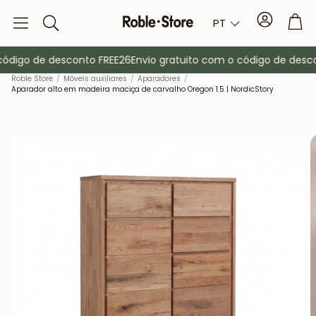
Conta
Tro
PT
Pesquisa
ódigo de desconto FREE26
Envio gratuito com o código de desco
Roble Store
/
Móveis auxiliares
/
Aparadores
/
Aparador alto em madeira maciça de carvalho Oregon 1.5 | NordicStory
Aparadores
Consola
ma
Armários
Mesas de cab
Bengaleiros
Mobiliário au