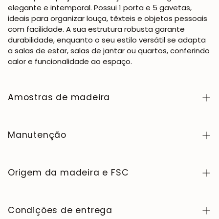
elegante e intemporal. Possui 1 porta e 5 gavetas,
ideais para organizar louça, têxteis e objetos pessoais
com facilidade. A sua estrutura robusta garante
durabilidade, enquanto o seu estilo versátil se adapta
a salas de estar, salas de jantar ou quartos, conferindo
calor e funcionalidade ao espaço.
Amostras de madeira
Para adquirir amostras de cores de madeira da
coleção NordicStory, clique
aqui
.
Manutenção
A madeira maciça é um material natural e vivo,
apreciado pelo seu caráter autêntico e pela sua
Origem da madeira e FSC
beleza que evolui com o tempo. Para a manter em
perfeito estado, limpe a superfície com um pano
Fabricamos exclusivamente na Europa, seguindo
macio seco ou ligeiramente húmido e seque-a sempre
elevados padrões de qualidade e controlo em cada
Condições de entrega
a seguir. Evite produtos abrasivos ou químicos
etapa do processo.