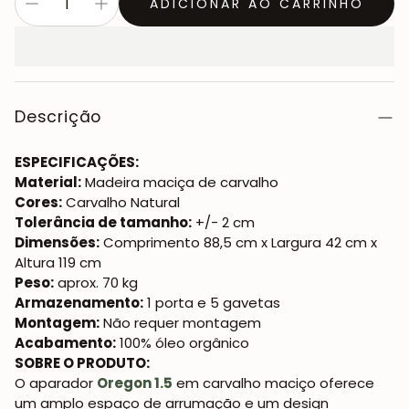
ADICIONAR AO CARRINHO
Descrição
ESPECIFICAÇÕES:
Material:
Madeira maciça de carvalho
Cores:
Carvalho Natural
Tolerância de tamanho:
+/- 2 cm
Dimensões:
Comprimento 88,5 cm x Largura 42 cm x
Altura 119 cm
Peso:
aprox. 70 kg
Armazenamento:
1 porta e 5 gavetas
Montagem:
Não requer montagem
Acabamento:
100% óleo orgânico
SOBRE O PRODUTO:
O aparador
Oregon 1.5
em carvalho maciço oferece
um amplo espaço de arrumação e um design