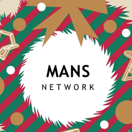
Oxford NordicStory
Mauritz NordicStory
Milan NordicStory
Moritz NordicStory
Regal NordicStory
Runa NordicStory
Mozaik LoftStory
Montenegro LoftStory