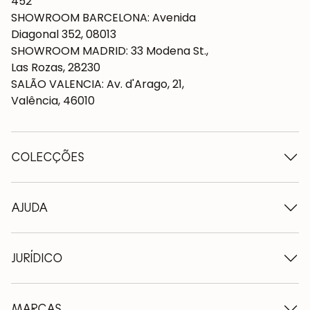
452
SHOWROOM BARCELONA: Avenida
Diagonal 352, 08013
SHOWROOM MADRID: 33 Modena St.,
Las Rozas, 28230
SALÃO VALENCIA: Av. d'Arago, 21,
Valência, 46010
COLECÇÕES
Mesas de madeira
Mesas de jantar
AJUDA
Tabelas extensíveis
Cadeiras de madeira
Quem somos nós
Móveis para televisão em madeira
Termos e condições
JURÍDICO
Cómodas de madeira
Condições de entrega
Aparadores em madeira
Profissionais
Formas de pagamento
Secretárias de madeira
Como cuidar de móveis de carvalho
Aviso legal
MARCAS