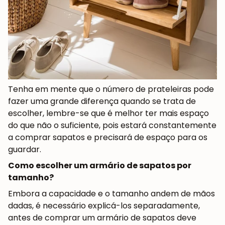
Tenha em mente que o número de prateleiras pode
fazer uma grande diferença quando se trata de
escolher, lembre-se que é melhor ter mais espaço
do que não o suficiente, pois estará constantemente
a comprar sapatos e precisará de espaço para os
guardar.
JUNTE-SE À NOSSA
Como escolher um armário de sapatos por
COMUNIDADE
tamanho?
Embora a capacidade e o tamanho andem de mãos
Obtém 5% de desconto.
Novidades e vantagens para subscritores.
dadas, é necessário explicá-los separadamente,
antes de comprar um armário de sapatos deve