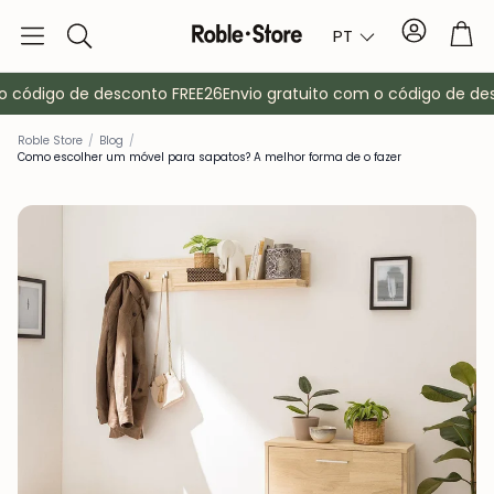
Conta
Tro
PT
Pesquisa
código de desconto FREE26
Envio gratuito com o código de desco
Roble Store
/
Blog
/
Como escolher um móvel para sapatos? A melhor forma de o fazer
Aparadores
Consola
ma
Armários
Mesas de cab
Bengaleiros
Mobiliário au